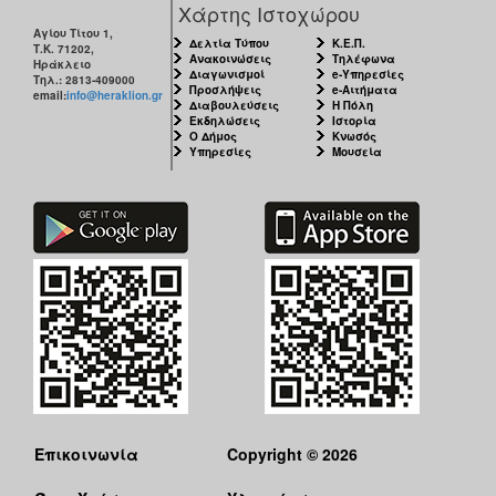
Χάρτης Ιστοχώρου
Αγίου Τίτου 1,
Δελτία Τύπου
Κ.Ε.Π.
Τ.Κ. 71202,
Ανακοινώσεις
Τηλέφωνα
Ηράκλειο
Διαγωνισμοί
e-Υπηρεσίες
Τηλ.: 2813-409000
Προσλήψεις
e-Αιτήματα
email:
info@heraklion.gr
Διαβουλεύσεις
Η Πόλη
Εκδηλώσεις
Ιστορία
Ο Δήμος
Κνωσός
Υπηρεσίες
Μουσεία
Επικοινωνία
Copyright © 2026