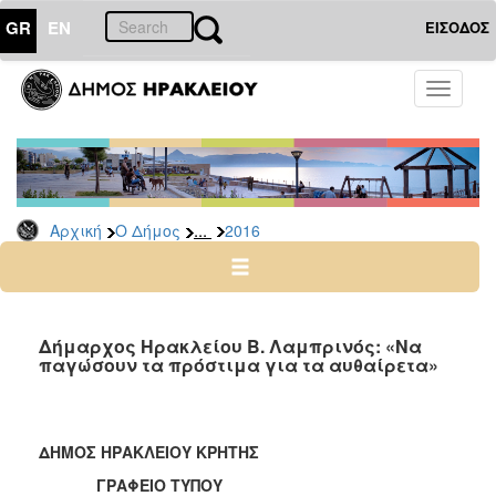
GR
EN
ΕΙΣΟΔΟΣ
Ο
Toggle
ΔΗΜΟΣ
navigati
Δελτία
Τύπου
Αρχείο
...
Αρχική
Ο Δήμος
2016
2026
2025
2024
2023
Δήμαρχος Ηρακλείου Β. Λαμπρινός: «Να
παγώσουν τα πρόστιμα για τα αυθαίρετα»
2022
2021
2020
ΔΗΜΟΣ ΗΡΑΚΛΕΙΟΥ ΚΡΗΤΗΣ
2019
ΓΡΑΦΕΙΟ ΤΥΠΟΥ