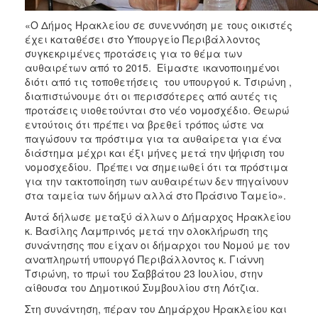
ΑΝΘΕΚΤΙΚΗ
ΠΟΛΗ
«Ο Δήμος Ηρακλείου σε συνεννόηση με τους οικιστές
έχει καταθέσει στο Υπουργείο Περιβάλλοντος
συγκεκριμένες προτάσεις για το θέμα των
αυθαιρέτων από το 2015. Είμαστε ικανοποιημένοι
διότι από τις τοποθετήσεις του υπουργού κ. Τσιρώνη ,
διαπιστώνουμε ότι οι περισσότερες από αυτές τις
προτάσεις υιοθετούνται στο νέο νομοσχέδιο. Θεωρώ
εντούτοις ότι πρέπει να βρεθεί τρόπος ώστε να
παγώσουν τα πρόστιμα για τα αυθαίρετα για ένα
διάστημα μέχρι και έξι μήνες μετά την ψήφιση του
νομοσχεδίου. Πρέπει να σημειωθεί ότι τα πρόστιμα
για την τακτοποίηση των αυθαιρέτων δεν πηγαίνουν
στα ταμεία των δήμων αλλά στο Πράσινο Ταμείο».
Αυτά δήλωσε μεταξύ άλλων ο Δήμαρχος Ηρακλείου
κ. Βασίλης Λαμπρινός μετά την ολοκλήρωση της
συνάντησης που είχαν οι δήμαρχοι του Νομού με τον
αναπληρωτή υπουργό Περιβάλλοντος κ. Γιάννη
Τσιρώνη, το πρωί του Σαββάτου 23 Ιουλίου, στην
αίθουσα του Δημοτικού Συμβουλίου στη Λότζια.
Στη συνάντηση, πέραν του Δημάρχου Ηρακλείου και