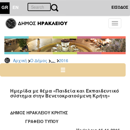
GR
EN
ΕΙΣΟΔΟΣ
Ο
Toggle
ΔΗΜΟΣ
navigati
Δελτία
Τύπου
Αρχείο
...
Αρχική
Ο Δήμος
2016
2026
2025
2024
2023
Ημερίδα με θέμα «Παιδεία και Εκπαιδευτικό
σύστημα στην Βενετοκρατούμενη Κρήτη»
2022
2021
ΔΗΜΟΣ ΗΡΑΚΛΕΙΟΥ ΚΡΗΤΗΣ
2020
ΓΡΑΦΕΙΟ ΤΥΠΟΥ
2019
Ηράκλειο 16-11-2016