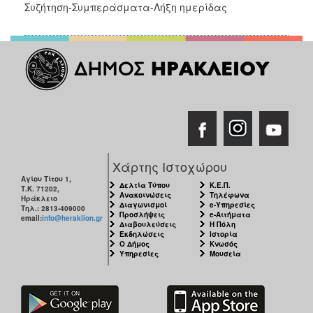
Συζήτηση-Συμπεράσματα-Λήξη ημερίδας
Χάρτης Ιστοχώρου
Αγίου Τίτου 1,
Δελτία Τύπου
Κ.Ε.Π.
Τ.Κ. 71202,
Ανακοινώσεις
Τηλέφωνα
Ηράκλειο
Διαγωνισμοί
e-Υπηρεσίες
Τηλ.: 2813-409000
Προσλήψεις
e-Αιτήματα
email:
info@heraklion.gr
Διαβουλεύσεις
Η Πόλη
Εκδηλώσεις
Ιστορία
Ο Δήμος
Κνωσός
Υπηρεσίες
Μουσεία