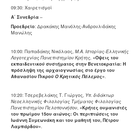
09:30: Χαιρετισμοί
Α΄ Συνεδρία
–
Προεδρείο
: Δρακάκης Μανόλης-Ανδρουλιδάκης
Μανώλης
10:00: Παπαδάκης Νικόλαος,
Μ.Α. Ιστορίας-Ελληνικής
Λογοτεχνίας Πανεπιστημίου Κρήτης,
«Όψεις του
εκπαιδευτικού συστήματος στην Βενετοκρατία: Η
πρόσληψη της αρχαιογνωσίας στο έργο του
Αθανασίου Πικρού
Ο Κρητικός Πόλεμος
»
.
10:20: Τσερεβελάκης Τ. Γιώργος,
Υπ. διδάκτωρ
Νεοελληνικής Φιλολογίας Τμήματος Φιλολογίας
Πανεπιστημίου Πελοποννήσου
,
«Κρήτες ουμανιστές
του πρωίμου 15ου αιώνος: Οι περιπτώσεις του
Ιωάννη Συμεωνάκη και του μαθητή του, Πέτρου
Λαμπάρδου»
.