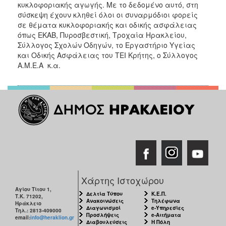
κυκλοφοριακής αγωγής. Με το δεδομένο αυτό, στη
ΑΝΘΕΚΤΙΚΗ
ΠΟΛΗ
σύσκεψη έχουν κληθεί όλοι οι συναρμόδιοι φορείς
σε θέματα κυκλοφοριακής και οδικής ασφάλειας
όπως ΕΚΑΒ, Πυροσβεστική, Τροχαία Ηρακλείου,
Σύλλογος Σχολών Οδηγών, το Εργαστήριο Υγείας
και Οδικής Ασφάλειας του ΤΕΙ Κρήτης, ο Σύλλογος
Α.Μ.Ε.Α κ.α.
Χάρτης Ιστοχώρου
Αγίου Τίτου 1,
Δελτία Τύπου
Κ.Ε.Π.
Τ.Κ. 71202,
Ανακοινώσεις
Τηλέφωνα
Ηράκλειο
Διαγωνισμοί
e-Υπηρεσίες
Τηλ.: 2813-409000
Προσλήψεις
e-Αιτήματα
email:
info@heraklion.gr
Διαβουλεύσεις
Η Πόλη