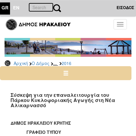
GR
EN
ΕΙΣΟΔΟΣ
Ο
Toggle
ΔΗΜΟΣ
navigati
Δελτία
Τύπου
Αρχείο
...
Αρχική
Ο Δήμος
2016
2026
2025
2024
2023
Σύσκεψη για την επαναλειτουργία του
Πάρκου Κυκλοφοριακής Αγωγής στη Νέα
2022
Αλικαρνασσό
2021
2020
ΔΗΜΟΣ ΗΡΑΚΛΕΙΟΥ ΚΡΗΤΗΣ
2019
ΓΡΑΦΕΙΟ ΤΥΠΟΥ