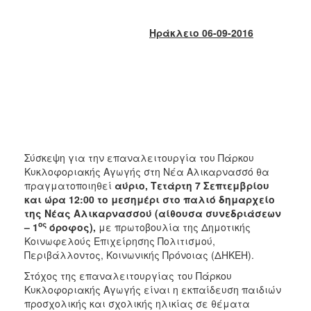
2018
2017
Ηράκλειο 06-09-2016
2016
2015
2013
2012
2011
2010
Σύσκεψη για την επαναλειτουργία του Πάρκου
2006
Κυκλοφοριακής Αγωγής στη Νέα Αλικαρνασσό θα
πραγματοποιηθεί
αύριο, Τετάρτη 7 Σεπτεμβρίου
και ώρα 12:00 το μεσημέρι στο παλιό δημαρχείο
της Νέας Αλικαρνασσού (αίθουσα συνεδριάσεων
ος
– 1
όροφος),
με πρωτοβουλία της Δημοτικής
Ο
Κοινωφελούς Επιχείρησης Πολιτισμού,
ΤΟΠΟΣ
Περιβάλλοντος, Κοινωνικής Πρόνοιας (ΔΗΚΕΗ).
ΜΑΣ
Στόχος της επαναλειτουργίας του Πάρκου
ΠΟΛΙΤΙΣΜΟΣ
Κυκλοφοριακής Αγωγής είναι η εκπαίδευση παιδιών
προσχολικής και σχολικής ηλικίας σε θέματα