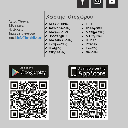
Χάρτης Ιστοχώρου
Αγίου Τίτου 1,
Δελτία Τύπου
Κ.Ε.Π.
Τ.Κ. 71202,
Ανακοινώσεις
Τηλέφωνα
Ηράκλειο
Διαγωνισμοί
e-Υπηρεσίες
Τηλ.: 2813-409000
Προσλήψεις
e-Αιτήματα
email:
info@heraklion.gr
Διαβουλεύσεις
Η Πόλη
Εκδηλώσεις
Ιστορία
Ο Δήμος
Κνωσός
Υπηρεσίες
Μουσεία