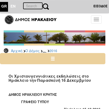
GR
EN
ΕΙΣΟΔΟΣ
Ο
Toggle
ΔΗΜΟΣ
navigati
Δελτία
Τύπου
Αρχείο
...
Αρχική
Ο Δήμος
2016
2026
2025
2024
2023
Οι Χριστουγεννιάτικες εκδηλώσεις στο
Ηράκλειο την Παρασκευή 16 Δεκεμβρίου
2022
2021
ΔΗΜΟΣ ΗΡΑΚΛΕΙΟΥ ΚΡΗΤΗΣ
2020
ΓΡΑΦΕΙΟ ΤΥΠΟΥ
2019
Ηράκλειο 15-12-2016