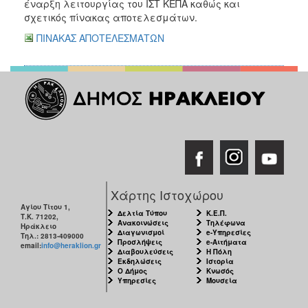
έναρξη λειτουργίας του ΙΣΤ ΚΕΠΑ καθώς και
ΑΝΘΕΚΤΙΚΗ
σχετικός πίνακας αποτελεσμάτων.
ΠΟΛΗ
ΠΙΝΑΚΑΣ ΑΠΟΤΕΛΕΣΜΑΤΩΝ
Χάρτης Ιστοχώρου
Αγίου Τίτου 1,
Δελτία Τύπου
Κ.Ε.Π.
Τ.Κ. 71202,
Ανακοινώσεις
Τηλέφωνα
Ηράκλειο
Διαγωνισμοί
e-Υπηρεσίες
Τηλ.: 2813-409000
Προσλήψεις
e-Αιτήματα
email:
info@heraklion.gr
Διαβουλεύσεις
Η Πόλη
Εκδηλώσεις
Ιστορία
Ο Δήμος
Κνωσός
Υπηρεσίες
Μουσεία