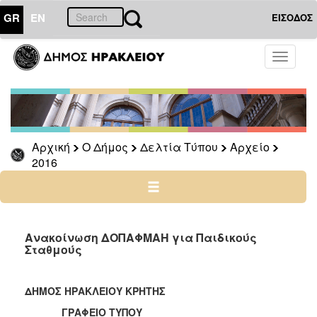
GR
EN
ΕΙΣΟΔΟΣ
Ο
Toggle
ΔΗΜΟΣ
navigati
Δελτία
Τύπου
Αρχείο
Αρχική
Ο Δήμος
Δελτία Τύπου
Αρχείο
2026
2016
2025
2024
2023
2022
Ανακοίνωση ΔΟΠΑΦΜΑΗ για Παιδικούς
Σταθμούς
2021
2020
ΔΗΜΟΣ ΗΡΑΚΛΕΙΟΥ ΚΡΗΤΗΣ
2019
ΓΡΑΦΕΙΟ ΤΥΠΟΥ