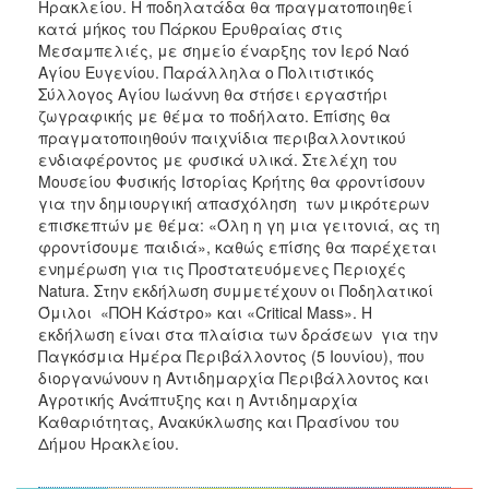
Ηρακλείου. Η ποδηλατάδα θα πραγματοποιηθεί
ΑΝΘΕΚΤΙΚΗ
κατά μήκος του Πάρκου Ερυθραίας στις
ΠΟΛΗ
Μεσαμπελιές, με σημείο έναρξης τον Ιερό Ναό
Αγίου Ευγενίου. Παράλληλα o Πολιτιστικός
Σύλλογος Αγίου Ιωάννη θα στήσει εργαστήρι
ζωγραφικής με θέμα το ποδήλατο. Επίσης θα
πραγματοποιηθούν παιχνίδια περιβαλλοντικού
ενδιαφέροντος με φυσικά υλικά. Στελέχη του
Μουσείου Φυσικής Ιστορίας Κρήτης θα φροντίσουν
για την δημιουργική απασχόληση των μικρότερων
επισκεπτών με θέμα: «Όλη η γη μια γειτονιά, ας τη
φροντίσουμε παιδιά», καθώς επίσης θα παρέχεται
ενημέρωση για τις Προστατευόμενες Περιοχές
Natura. Στην εκδήλωση συμμετέχουν οι Ποδηλατικοί
Όμιλοι «ΠΟΗ Κάστρο» και «Critical Mass». Η
εκδήλωση είναι στα πλαίσια των δράσεων για την
Παγκόσμια Ημέρα Περιβάλλοντος (5 Ιουνίου), που
διοργανώνουν η Αντιδημαρχία Περιβάλλοντος και
Αγροτικής Ανάπτυξης και η Αντιδημαρχία
Καθαριότητας, Ανακύκλωσης και Πρασίνου του
Δήμου Ηρακλείου.