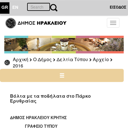
GR
EN
ΕΙΣΟΔΟΣ
Ο
Toggle
ΔΗΜΟΣ
navigati
Δελτία
Τύπου
Αρχείο
Αρχική
Ο Δήμος
Δελτία Τύπου
Αρχείο
2026
2016
2025
2024
2023
2022
Βόλτα με τα ποδήλατα στο Πάρκο
Ερυθραίας
2021
2020
ΔΗΜΟΣ ΗΡΑΚΛΕΙΟΥ ΚΡΗΤΗΣ
2019
ΓΡΑΦΕΙΟ ΤΥΠΟΥ