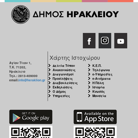
Χάρτης Ιστοχώρου
Αγίου Τίτου 1,
Δελτία Τύπου
Κ.Ε.Π.
Τ.Κ. 71202,
Ανακοινώσεις
Τηλέφωνα
Ηράκλειο
Διαγωνισμοί
e-Υπηρεσίες
Τηλ.: 2813-409000
Προσλήψεις
e-Αιτήματα
email:
info@heraklion.gr
Διαβουλεύσεις
Η Πόλη
Εκδηλώσεις
Ιστορία
Ο Δήμος
Κνωσός
Υπηρεσίες
Μουσεία