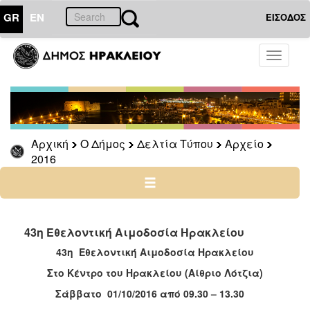
GR
EN
ΕΙΣΟΔΟΣ
Ο
Toggle
ΔΗΜΟΣ
navigati
Δελτία
Τύπου
Αρχείο
Αρχική
Ο Δήμος
Δελτία Τύπου
Αρχείο
2026
2016
2025
2024
2023
2022
43η Εθελοντική Αιμοδοσία Ηρακλείου
2021
43η Εθελοντική Αιμοδοσία Ηρακλείου
2020
Στο Κέντρο του Ηρακλείου (Αίθριο Λότζια)
2019
Σάββατο 01/10/2016 από
09.
30 – 13.30