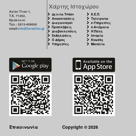
Χάρτης Ιστοχώρου
Αγίου Τίτου 1,
Δελτία Τύπου
Κ.Ε.Π.
Τ.Κ. 71202,
Ανακοινώσεις
Τηλέφωνα
Ηράκλειο
Διαγωνισμοί
e-Υπηρεσίες
Τηλ.: 2813-409000
Προσλήψεις
e-Αιτήματα
email:
info@heraklion.gr
Διαβουλεύσεις
Η Πόλη
Εκδηλώσεις
Ιστορία
Ο Δήμος
Κνωσός
Υπηρεσίες
Μουσεία
Επικοινωνία
Copyright © 2026