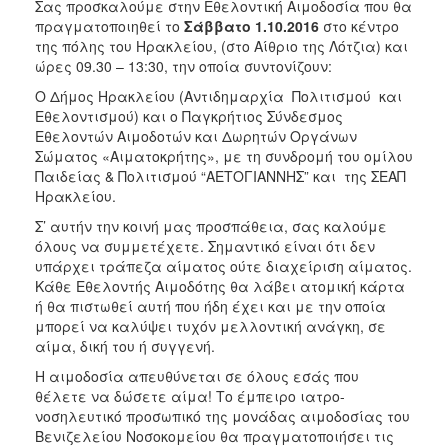
2018
Σας προσκαλούμε στην Εθελοντική Αιμοδοσία που θα
πραγματοποιηθεί το
Σάββατο 1.10.2016
στο κέντρο
2017
της πόλης του Ηρακλείου, (στο Αίθριο της Λότζια) και
2016
ώρες 09.30 – 13:30, την οποία συντονίζουν:
2015
O Δήμος Ηρακλείου (Αντιδημαρχία Πολιτισμού και
Εθελοντισμού) και ο Παγκρήτιος Σύνδεσμος
2013
Εθελοντών Αιμοδοτών και Δωρητών Οργάνων
2012
Σώματος «Αιματοκρήτης», με τη συνδρομή του ομίλου
Παιδείας & Πολιτισμού “ΑΕΤΟΓΙΑΝΝΗΣ” και της ΣΕΑΠ
2011
Ηρακλείου.
2010
Σ’ αυτήν την κοινή μας προσπάθεια, σας καλούμε
2006
όλους να συμμετέχετε. Σημαντικό είναι ότι δεν
υπάρχει τράπεζα αίματος ούτε διαχείριση αίματος.
Κάθε Εθελοντής Αιμοδότης θα λάβει ατομική κάρτα
ή θα πιστωθεί αυτή που ήδη έχει και με την οποία
μπορεί να καλύψει τυχόν μελλοντική ανάγκη, σε
Ο
αίμα, δική του ή συγγενή.
ΤΟΠΟΣ
ΜΑΣ
Η αιμοδοσία απευθύνεται σε όλους εσάς που
θέλετε να δώσετε αίμα! Το έμπειρο ιατρο-
ΠΟΛΙΤΙΣΜΟΣ
νοσηλευτικό προσωπικό της μονάδας αιμοδοσίας του
Βενιζελείου Νοσοκομείου θα πραγματοποιήσει τις