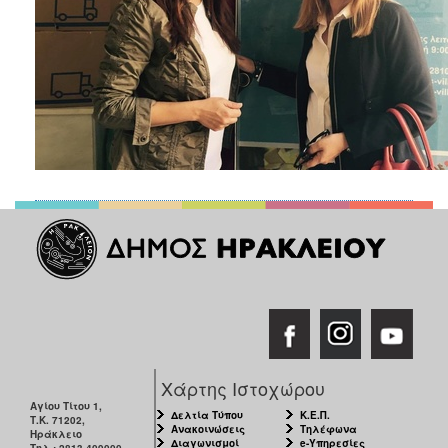
ΑΝΘΕΚΤΙΚΗ
ΠΟΛΗ
Χάρτης Ιστοχώρου
Αγίου Τίτου 1,
Δελτία Τύπου
Κ.Ε.Π.
Τ.Κ. 71202,
Ανακοινώσεις
Τηλέφωνα
Ηράκλειο
Διαγωνισμοί
e-Υπηρεσίες
Τηλ.: 2813-409000