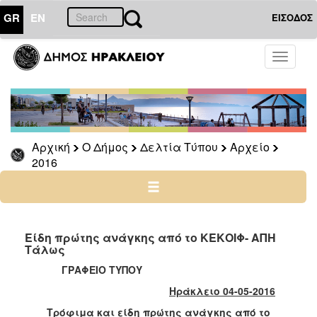
GR
EN
ΕΙΣΟΔΟΣ
Ο
Toggle
ΔΗΜΟΣ
navigati
Δελτία
Τύπου
Αρχείο
Αρχική
Ο Δήμος
Δελτία Τύπου
Αρχείο
2026
2016
2025
2024
2023
2022
Είδη πρώτης ανάγκης από το ΚΕΚΟΙΦ- ΑΠΗ
Τάλως
2021
ΓΡΑΦΕΙΟ ΤΥΠΟΥ
2020
Ηράκλειο 04-05-2016
2019
Τρόφιμα και είδη πρώτης ανάγκης από το