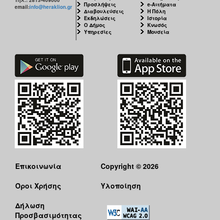
Προσλήψεις
e-Αιτήματα
email:
info@heraklion.gr
Διαβουλεύσεις
Η Πόλη
Εκδηλώσεις
Ιστορία
Ο Δήμος
Κνωσός
Υπηρεσίες
Μουσεία
Επικοινωνία
Copyright © 2026
Όροι Χρήσης
Υλοποίηση
Δήλωση
Προσβασιμότητας