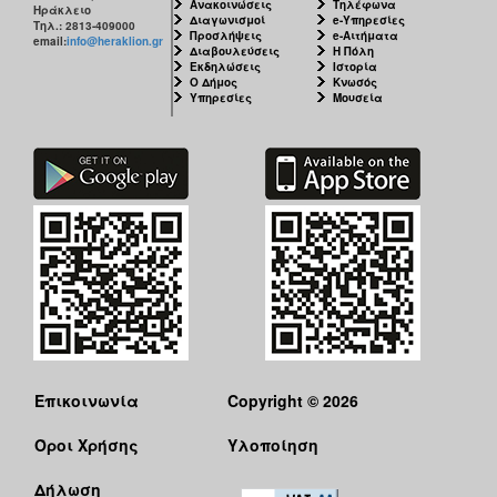
Ανακοινώσεις
Τηλέφωνα
Ηράκλειο
Διαγωνισμοί
e-Υπηρεσίες
Τηλ.: 2813-409000
Προσλήψεις
e-Αιτήματα
email:
info@heraklion.gr
Διαβουλεύσεις
Η Πόλη
Εκδηλώσεις
Ιστορία
Ο Δήμος
Κνωσός
Υπηρεσίες
Μουσεία
Επικοινωνία
Copyright © 2026
Όροι Χρήσης
Υλοποίηση
Δήλωση