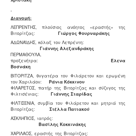
Διανομή:
ΛΕΠΡΕΝΤΗΣ, πλούσιος ανόητος «εραστής» της
Βιτορίτζας:
Γιώργος
Φουρναράκης
ΑΔΩΝΑΪΔΗΣ, κόλαξ του Λεπρέντη:
Γιάννης
Αλεξανδράκης
ΠΕΡΜΑΘΟΥΛΑ,
προξενήτρα:
Έλενα
Βοσνάκη
ΒΙΤΟΡΙΤΖΑ, θυγατέρα του Φιλάρετου και ερωμένη
του Χαριλάου:
Ράνια
Κόκκινου
ΦΙΛΑΡΕΤΟΣ, πατήρ της Βιτορίτζας και σύζυγος της
Φιλτισένιας:
Γιάννης
Σταρίδας
ΦΙΛΤΙΣΕΝΙΑ, συμβία του Φιλάρετου και μητριά της
Βιτορίτζας:
Στέλλα
Παττακού
ΑΣΚΛΗΠΙΟΣ, ιατρός:
Βασίλης
Κοκκινάκης
ΧΑΡΙΛΑΟΣ, εραστής της Βιτορίτζας: