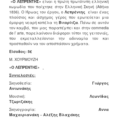
«Ο ΛΕΠΡΕΝΤΗΣ»
είναι η πρώτη πρωτότυπη ελληνική
κωμωδία που παίχτηκε στην Ελληνική Σκηνή (Αθήνα
1836). Ο Ήρωας του έργου
,
ο
Λεπρέντης
είναι ένας
πλούσιος και άσχημος γέρος που ερωτεύεται μια
όμορφη νεαρή κοπέλα τη
Βιτορίτζα
. Πάνω σε αυτόν
τον καμβά, που μας παραπέμπει και στην commedia
de l’ arte, παρελαύνουν διάφοροι τύποι της γειτονιάς,
που εκμεταλλεύονται την αδυναμία του και
προσπαθούν να του αποσπάσουν χρήματα.
Είσοδος: 5€
Μ. ΧΟΥΡΜΟΥΖΗ
«Ο ΛΕΠΡΕΝΤΗΣ»
Συντελεστές:
Σκηνοθεσία:
Γιώργος
Αντωνάκης
Μουσική:
Λεωνίδας
Τζωρτζάκης
Σκηνογραφία:
Άννα
Μαχαιριανάκη
–
Αλέξης
Βλαχάκης