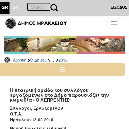
GR
EN
ΕΙΣΟΔΟΣ
Ο
Toggle
ΔΗΜΟΣ
navigati
Δελτία
Τύπου
Αρχείο
...
Αρχική
Ο Δήμος
2016
2026
2025
2024
2023
Η θεατρική ομάδα του συλλόγου
εργαζομένων στο Δήμο παρουσιάζει την
2022
κωμωδία «Ο ΛΕΠΡΕΝΤΗΣ»
2021
Σύλλογος Εργαζομένων
2020
Ο.Τ.Α.
Ηράκλειο 13-02-2016
2019
Νομού Ηρακλείου (Δήμων)