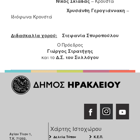
Νίκος
Σκιαδάς
– Κρουστά
Χρυσάνθη
Γερογιάννακη
–
Ιδιόφωνα Κρουστά
Διδασκαλία χορού:
Στεφανία
Σπυροπούλου
Ο Πρόεδρος
Γιώργος Στρατήγης
και το
Δ.Σ. του Συλλόγου
Χάρτης Ιστοχώρου
Αγίου Τίτου 1,
Δελτία Τύπου
Κ.Ε.Π.
Τ.Κ. 71202,