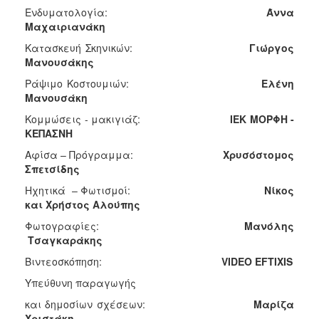
Ενδυματολογία:
Άννα
Μαχαιριανάκη
Κατασκευή Σκηνικών:
Γιώργος
Μανουσάκης
Ράψιμο Κοστουμιών:
Ελένη
Μανουσάκη
Κομμώσεις - μακιγιάζ:
ΙΕΚ
ΜΟΡΦΗ -
ΚΕΠΑΣΝΗ
Αφίσα – Πρόγραμμα:
Χρυσόστομος
Σπετσίδης
Ηχητικά – Φωτισμοί:
Νίκος
και
Χρήστος
Αλούπης
Φωτογραφίες:
Μανόλης
Τσαγκαράκης
Βιντεοσκόπηση:
VIDEO
EFTIXIS
Υπεύθυνη παραγωγής
και δημοσίων σχέσεων:
Μαρίζα
Χριστάκη