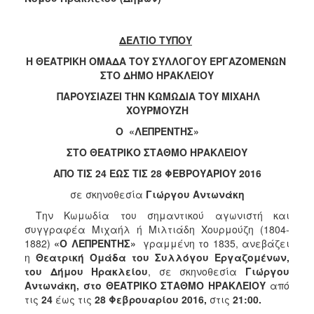
2018
2017
ΔΕΛΤΙΟ ΤΥΠΟΥ
2016
Η ΘΕΑΤΡΙΚΗ ΟΜΑΔΑ ΤΟΥ ΣΥΛΛΟΓΟΥ ΕΡΓΑΖΟΜΕΝΩΝ
2015
ΣΤΟ ΔΗΜΟ ΗΡΑΚΛΕΙΟΥ
2013
ΠΑΡΟΥΣΙΑΖΕΙ ΤΗΝ ΚΩΜΩΔΙΑ ΤΟΥ ΜΙΧΑΗΛ
2012
ΧΟΥΡΜΟΥΖΗ
2011
Ο «ΛΕΠΡΕΝΤΗΣ»
2010
ΣΤΟ ΘΕΑΤΡΙΚΟ ΣΤΑΘΜΟ ΗΡΑΚΛΕΙΟΥ
2006
ΑΠΟ ΤΙΣ 24 ΕΩΣ ΤΙΣ 28 ΦΕΒΡΟΥΑΡΙΟΥ 2016
σε σκηνοθεσία
Γιώργου Αντωνάκη
Την Κωμωδία του σημαντικού αγωνιστή και
συγγραφέα Μιχαήλ ή Μιλτιάδη Χουρμούζη (1804-
Ο
1882)
«Ο ΛΕΠΡΕΝΤΗΣ»
γραμμένη το 1835, ανεβάζει
ΤΟΠΟΣ
η
Θεατρική Ομάδα
του
Συλλόγου Εργαζομένων,
ΜΑΣ
του Δήμου Ηρακλείου
, σε σκηνοθεσία
Γιώργου
Αντωνάκη, στο ΘΕΑΤΡΙΚΟ ΣΤΑΘΜΟ ΗΡΑΚΛΕΙΟΥ
από
ΠΟΛΙΤΙΣΜΟΣ
τις
24
έως τις
28 Φεβρουαρίου 2016,
στις
21:00.