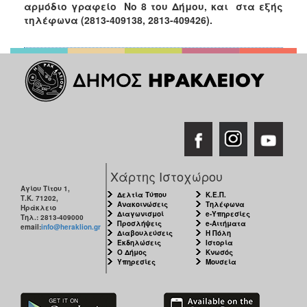
αρμόδιο γραφείο Νο 8 του Δήμου, και στα εξής
ΑΝΘΕΚΤΙΚΗ
ΠΟΛΗ
τηλέφωνα (2813-409138, 2813-409426).
Χάρτης Ιστοχώρου
Αγίου Τίτου 1,
Δελτία Τύπου
Κ.Ε.Π.
Τ.Κ. 71202,
Ανακοινώσεις
Τηλέφωνα
Ηράκλειο
Διαγωνισμοί
e-Υπηρεσίες
Τηλ.: 2813-409000
Προσλήψεις
e-Αιτήματα
email:
info@heraklion.gr
Διαβουλεύσεις
Η Πόλη
Εκδηλώσεις
Ιστορία
Ο Δήμος
Κνωσός
Υπηρεσίες
Μουσεία