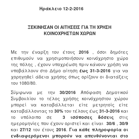
2018
Ηράκλειο 12-2-2016
2017
2016
ΞΕΚΙΝΗΣΑΝ ΟΙ ΑΙΤΗΣΕΙΣ ΓΙΑ ΤΗ ΧΡΗΣΗ
2015
ΚΟΙΝΟΧΡΗΣΤΩΝ ΧΩΡΩΝ
2013
2012
Με την έναρξη του έτους
2016
, όσοι δημότες
2011
επιθυμούν να χρησιμοποιήσουν κοινόχρηστο χώρο
της πόλης , έχουν υποχρέωση πριν κάνουν χρήση να
2010
υποβάλλουν στο Δήμο αίτηση
έως 31-3-2016
για να
2006
χορηγηθεί άδεια χρήσης όπως ορίζουν οι διατάξεις
του 1080/80.
Σύμφωνα με την
30/2016
Απόφαση Δημοτικού
Συμβουλίου το τέλος χρήσης κοινόχρηστου χώρου
μπορεί να καταβάλλεται είτε μετρητοίς είτε
Ο
ΤΟΠΟΣ
καταβάλλοντας το
30%
του τέλους έως
31-3-2016
και
ΜΑΣ
το υπόλοιπο σε
3 ισόποσες δόσεις
στις
ημερομηνίες που έχουν οριστεί και είναι
30/6
,
30/9
ΠΟΛΙΤΙΣΜΟΣ
και
27/12
του έτους
2016
.
Για κάθε πληροφορία οι
ενδιαφερόμενοι μπορούν να απευθύνονται στο