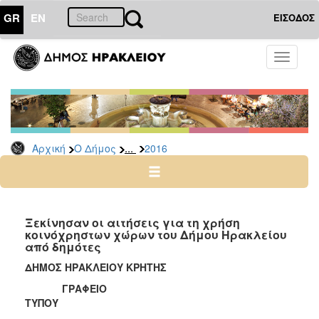
GR
EN
ΕΙΣΟΔΟΣ
Ο
Toggle
ΔΗΜΟΣ
navigati
Δελτία
Τύπου
Αρχείο
...
Αρχική
Ο Δήμος
2016
2026
2025
2024
2023
Ξεκίνησαν οι αιτήσεις για τη χρήση
κοινόχρηστων χώρων του Δήμου Ηρακλείου
2022
από δημότες
2021
ΔΗΜΟΣ ΗΡΑΚΛΕΙΟΥ ΚΡΗΤΗΣ
2020
ΓΡΑΦΕΙΟ
2019
ΤΥΠΟΥ