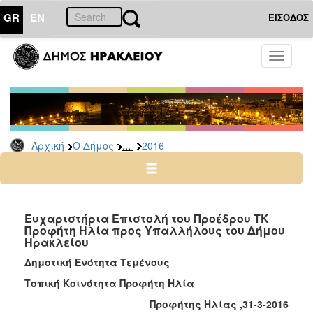
GR
EN
ΕΙΣΟΔΟΣ
Ο
Toggle
ΔΗΜΟΣ
navigati
Δελτία
Τύπου
Αρχείο
...
Αρχική
Ο Δήμος
2016
2026
2025
2024
2023
Ευχαριστήρια Επιστολή του Προέδρου ΤΚ
Προφήτη Ηλία προς Υπαλλήλους του Δήμου
2022
Ηρακλείου
2021
Δημοτική Ενότητα Τεμένους
2020
Τοπική Κοινότητα Προφήτη Ηλία
2019
Προφήτης Ηλίας ,31-3-2016