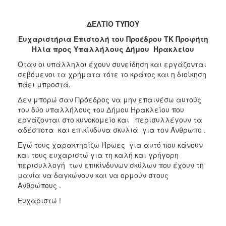
2018
2017
ΔΕΛΤΙΟ ΤΥΠΟΥ
2016
Ευχαριστήρια Επιστολή του Προέδρου ΤΚ Προφήτη
2015
Ηλία προς Υπαλλήλους Δήμου Ηρακλείου
2013
Όταν οι υπάλληλοι έχουν συνείδηση και εργάζονται
σεβόμενοι τα χρήματα τότε το κράτος και η διοίκηση
2012
πάει μπροστά.
2011
Δεν μπορώ σαν Πρόεδρος να μην επαινέσω αυτούς
2010
του δύο υπαλλήλους του Δήμου Ηρακλείου που
εργάζονται στο κυνοκομείο και περισυλλέγουν τα
2006
αδέσποτα και επικίνδυνα σκυλιά για τον Άνθρωπο .
Εγώ τους χαρακτηρίζω Ήρωες για αυτό που κάνουν
και τους ευχαριστώ για τη καλή και γρήγορη
περισυλλογή των επικίνδυνων σκύλων που έχουν τη
Ο
μανία να δαγκώνουν και να ορμούν στους
ΤΟΠΟΣ
Ανθρώπους .
ΜΑΣ
Ευχαριστώ !
ΠΟΛΙΤΙΣΜΟΣ