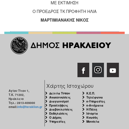
ΜΕ ΕΚΤΙΜΗΣΗ
ΑΝΘΕΚΤΙΚΗ
ΠΟΛΗ
Ο ΠΡΟΕΔΡΟΣ ΤΚ ΠΡΟΦΗΤΗ ΗΛΙΑ
ΜΑΡΤΙΜΙΑΝΑΚΗΣ
ΝΙΚΟΣ
Χάρτης Ιστοχώρου
Αγίου Τίτου 1,
Δελτία Τύπου
Κ.Ε.Π.
Τ.Κ. 71202,
Ανακοινώσεις
Τηλέφωνα
Ηράκλειο
Διαγωνισμοί
e-Υπηρεσίες
Τηλ.: 2813-409000
Προσλήψεις
e-Αιτήματα
email:
info@heraklion.gr
Διαβουλεύσεις
Η Πόλη
Εκδηλώσεις
Ιστορία
Ο Δήμος
Κνωσός
Υπηρεσίες
Μουσεία