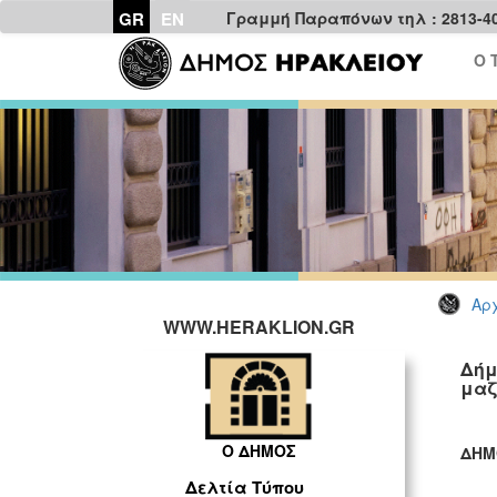
GR
EN
Γραμμή Παραπόνων τηλ : 2813-4
Ο 
Αρχ
WWW.HERAKLION.GR
Δήμ
μαζ
Ο ΔΗΜΟΣ
ΔΗΜ
ΓΡ
Δελτία Τύπου