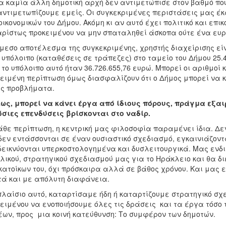
α καμία άλλη δημοτική αρχή δεν αντιμετώπισε στον βαθμό πο
αντιμετωπίζουμε εμείς. Οι συγκεκριμένες περιστάσεις μας έκ
οικονομικών του Δήμου. Ακόμη κι αν αυτό έχει πολιτικό και επι
ρίστως προκειμένου να μην σπαταληθεί άσκοπα ούτε ένα ευρ
μεσο αποτέλεσμα της συγκεκριμένης, χρηστής διαχείρισης εί
 υπόλοιπο (καταθέσεις σε τράπεζες) στο ταμείο του Δήμου 25.4
 το υπόλοιπο αυτό ήταν 36.726.655,76 ευρώ. Μπορεί οι αριθμοί
ειμένη περίπτωση όμως διασφαλίζουν ότι ο Δήμος μπορεί να κ
ς προβλήματα.
ως, μπορεί να κάνει έργα από ίδιους πόρους, πράγμα εξαιρ
σιες επενδύσεις βρίσκονται στο ναδίρ.
άθε περίπτωση, η κεντρική μας φιλοσοφία παραμένει ίδια. 
δεν εντάσσονται σε έναν ουσιαστικό σχεδιασμό, εγκαινιάζοντ
εικνύονται υπερκοστολογημένα και δυσλειτουργικά. Μας ενδ
λικού, στρατηγικού σχεδιασμού μας για το Ηράκλειο και θα δ
κατοίκων του, όχι πρόσκαιρα αλλά σε βάθος χρόνου. Και μας εν
ά και με απόλυτη διαφάνεια.
πλαίσιο αυτό, καταρτίσαμε ήδη ή καταρτίζουμε στρατηγικό σ
ειμένου να ενοποιήσουμε όλες τις δράσεις και τα έργα τόσο 
ων, προς μια κοινή κατεύθυνση: Το συμφέρον των δημοτών.