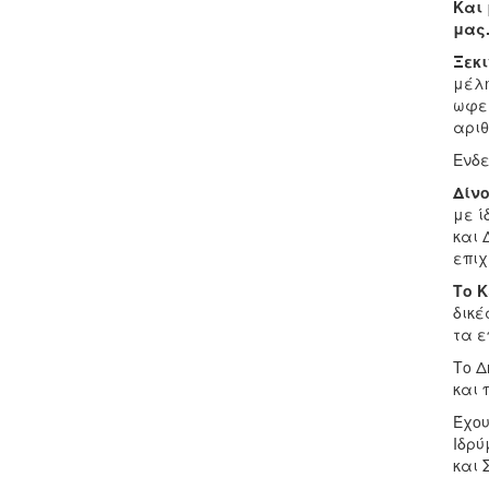
Και 
μας
Ξεκι
μέλη
ωφελ
αριθ
Ενδε
Δίνο
με ί
και 
επιχ
Το Κ
δικέ
τα ε
Το Δ
και 
Έχου
Ιδρύ
και 