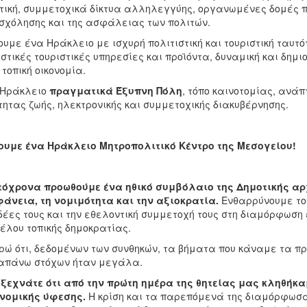
τική, συμμετοχικά δίκτυα αλληλεγγύης, οργανωμένες δομές π
χόλησης και της ασφάλειας των πολιτών.
υμε ένα Ηράκλειο με ισχυρή πολιτιστική και τουριστική ταυτό
στικές τουριστικές υπηρεσίες και προϊόντα, δυναμική και δημ
 τοπική οικονομία.
 Ηράκλειο
πραγματικά Έξυπνη Πόλη
, τόπο καινοτομίας, ανά
τητας ζωής, ηλεκτρονικής και συμμετοχικής διακυβέρνησης.
υμε ένα Ηράκλειο Μητροπολιτικό Κέντρο της Μεσογείου!
όχρονα προωθούμε ένα ηθικό συμβόλαιο της Δημοτικής αρχ
άνεια, τη νομιμότητα και την αξιοκρατία.
Ενθαρρύνουμε του
ιδέες τους και την εθελοντική συμμετοχή τους στη διαμόρφωσ
έλου τοπικής δημοκρατίας.
ώ ότι, δεδομένων των συνθηκών, τα βήματα που κάναμε τα πρ
απάνω στόχων ήταν μεγάλα.
ξεχνάτε ότι από την πρώτη ημέρα της θητείας μας κληθήκ
νομικής ύφεσης.
Η κρίση και τα παρεπόμενά της διαμόρφωσα