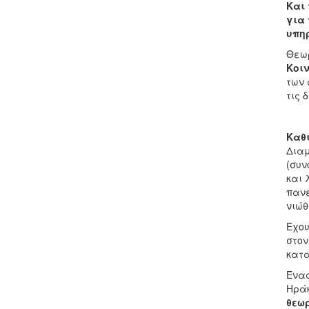
Και 
για 
υπηρ
Θεωρ
Κοιν
των 
τις 
Καθι
Διαμ
(συν
και 
πανε
νιώθ
Έχου
στον
κατα
Ένας
Ηράκ
θεωρ