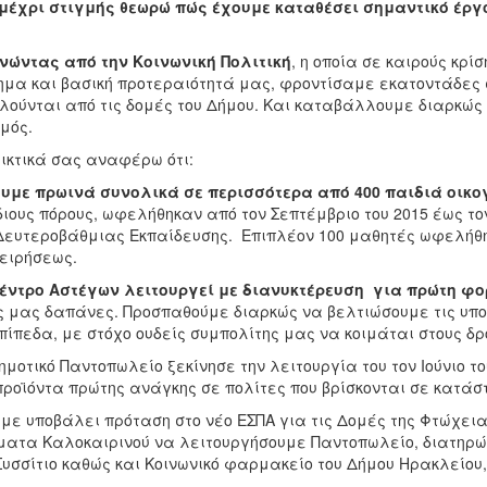
μέχρι στιγμής θεωρώ πώς έχουμε καταθέσει σημαντικό έρ
.
νώντας από την Κοινωνική Πολιτική
, η οποία σε καιρούς κρ
μα και βασική προτεραιότητά μας, φροντίσαμε εκατοντάδες σ
ούνται από τις δομές του Δήμου. Και καταβάλλουμε διαρκώς 
μός.
ικτικά σας αναφέρω ότι:
υμε πρωινά συνολικά σε περισσότερα από 400 παιδιά οικο
διους πόρους, ωφελήθηκαν από τον Σεπτέμβριο του 2015 έως το
Δευτεροβάθμιας Εκπαίδευσης. Επιπλέον 100 μαθητές ωφελήθηκ
ειρήσεως.
έντρο Αστέγων λειτουργεί με διανυκτέρευση για πρώτη φ
ς μας δαπάνες. Προσπαθούμε διαρκώς να βελτιώσουμε τις υποδ
πίπεδα, με στόχο ουδείς συμπολίτης μας να κοιμάται στους δ
ημοτικό Παντοπωλείο ξεκίνησε την λειτουργία του τον Ιούνιο τ
προϊόντα πρώτης ανάγκης σε πολίτες που βρίσκονται σε κατάστ
με υποβάλει πρόταση στο νέο ΕΣΠΑ για τις Δομές της Φτώχει
ματα Καλοκαιρινού να λειτουργήσουμε Παντοπωλείο, διατηρών
Συσσίτιο καθώς και Κοινωνικό φαρμακείο του Δήμου Ηρακλείου