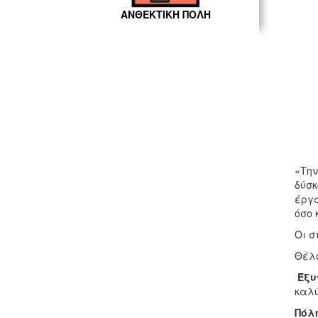
ΑΝΘΕΚΤΙΚΗ ΠΟΛΗ
«Την
δύσκ
έργα
όσο 
Οι σ
Θέλο
Έξυ
καλύ
Πόλη