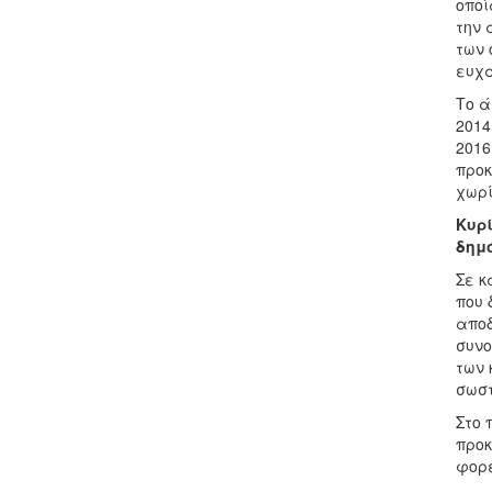
οποί
την 
των 
ευχα
Το ά
2014
2016
προκ
χωρί
Κυρί
δημό
Σε κ
που 
αποδ
συνο
των 
σωστ
Στο 
προκ
φορέ