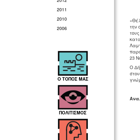
2012
2011
2010
«Θέλ
την 
2006
τους
κατα
Λαμπ
παρο
23 Ν
Ο Δή
στου
Ο ΤΟΠΟΣ ΜΑΣ
γνώμ
Ανα
ΠΟΛΙΤΙΣΜΟΣ