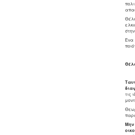
πολι
απασ
Θέλο
ελκυ
στην
Ένα
ποιό
Θέλο
Ταυτ
διαφ
τις 
μοντ
Θεωρ
παρ
Μην 
οικο