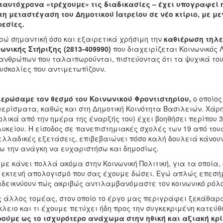
ταυτόχρονα «τρέχουμε» τις διαδικασίες – έχει υπογραφεί 
τη μεταστέγαση του Δημοτικού Ιατρείου σε νέο κτίριο, με 
εσίες.
ώ σημαντική όσο και εξαιρετικά χρήσιμη την
καθιέρωση τηλ
ωνικής Στήριξης (2813-409990)
που διαχειρίζεται Κοινωνικός 
ανθρώπων που ταλαιπωρούνται, πιστεύοντας ότι τα ψυχικά τ
δυσκολίες που αντιμετωπίζουν.
ερώσαμε τον θεσμό του Κοινωνικού Φροντιστηρίου,
ο οποίος
ερίσματα, καθώς και στη Δημοτική Κοινότητα Βασιλειών. Χάρ
ολικά από την ημέρα της έναρξής του) έχει βοηθήσει περίπου
λυκείου. Η είσοδος σε πανεπιστημιακές σχολές των 19 από το
λλαδικές εξετάσεις, επιβεβαιώνει πόσο καλή δουλειά κάνουν 
ω την ανάγκη να ευχαριστήσω και δημοσίως.
με κάνει πολλά ακόμα στην Κοινωνική Πολιτική, για τα οποία
 εκτενή απολογισμό που σας έχουμε δώσει. Εγώ απλώς επεσή
δεικνύουν πώς ακριβώς αντιλαμβανόμαστε τον κοινωνικό ρόλο
 άλλος τομέας, στον οποίο το έργο μας περιγράφει ξεκάθαρ
λειο και τι έχουμε πετύχει ήδη προς την συγκεκριμένη κατεύθ
ούμε ως το ισχυρότερο ανάχωμα στην ηθική και αξιακή κρί