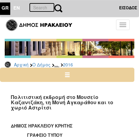
GR
EN
ΕΙΣΟΔΟΣ
Ο
Toggle
ΔΗΜΟΣ
navigati
Δελτία
Τύπου
Αρχείο
...
Αρχική
Ο Δήμος
2016
2026
2025
2024
2023
Πολιτιστική εκδρομή στο Μουσείο
Καζαντζάκη, τη Μονή Αγκαράθου και το
2022
χωριό Αστρίτσι
2021
2020
ΔΗΜΟΣ ΗΡΑΚΛΕΙΟΥ ΚΡΗΤΗΣ
2019
ΓΡΑΦΕΙΟ ΤΥΠΟΥ