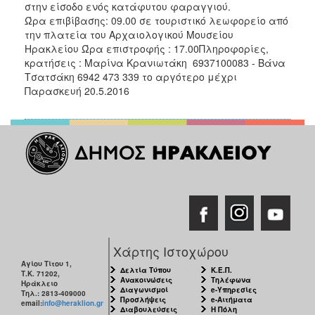
στην είσοδο ενός κατάφυτου φαραγγιού.
ΑΝΘΕΚΤΙΚΗ
ΠΟΛΗ
Ώρα επιβίβασης: 09.00 σε τουριστικό λεωφορείο από
την πλατεία του Αρχαιολογικού Μουσείου
Ηρακλείου Ώρα επιστροφής : 17.00Πληροφορίες,
κρατήσεις : Μαρίνα Κρανιωτάκη 6937100083 - Βάνα
Τσατσάκη 6942 473 339 το αργότερο μέχρι
Παρασκευή 20.5.2016
Χάρτης Ιστοχώρου
Αγίου Τίτου 1,
Δελτία Τύπου
Κ.Ε.Π.
Τ.Κ. 71202,
Ανακοινώσεις
Τηλέφωνα
Ηράκλειο
Διαγωνισμοί
e-Υπηρεσίες
Τηλ.: 2813-409000
Προσλήψεις
e-Αιτήματα
email:
info@heraklion.gr
Διαβουλεύσεις
Η Πόλη