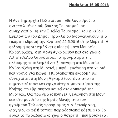
2018
Ηράκλειο 16-05-2016
2017
2016
Η Αντιδημαρχία Πολιτισμού - Εθελοντισμού, ο
2015
εντεταλμένος σύμβουλος Τουρισμού σε
συνεργασία με την Ομάδα Τουρισμού του Δικτύου
2013
Εθελοντών του Δήμου Ηρακλείου διοργανώνουν μια
2012
ακόμα εκδρομή την Κυριακή 22.5.2016 στην Μυρτιά. Η
εκδρομή περιλαμβάνει επίσκεψη στο Μουσείο
2011
Καζαντζάκη, στη Μονή Αγκαράθου και στο χωριό
2010
Αστρίτσι.Αναλυτικότερα, το πρόγραμμα της
εκδρομής περιλαμβάνει ξενάγηση στο Μουσείο
2006
Καζαντζάκη στη Μυρτιά, μικρή ξενάγηση στο χωριό
και χρόνο για καφέ.Η Κυριακάτικη εκδρομή θα
συνεχιστεί στη Μονή Αγκαράθου, ένα από τα
σημαντικότερα και αρχαιότερα μοναστήρια της
Κρήτης, που βρίσκεται κοντά στον οικισμό της
Ο
ΤΟΠΟΣ
Μυρτιάς. Θα πραγματοποιηθεί ξενάγηση στη Μονή
ΜΑΣ
και στο μουσείο της Ιεράς Μονής από τον
ηγούμενο.Τελικός προορισμός για ξεκούραση,
ΠΟΛΙΤΙΣΜΟΣ
φαγητό, καφέ ή τοπικά παραδοσιακά εδέσματα θα
είναι το παραδοσιακό χωριό Αστρίτσι, που βρίσκεται