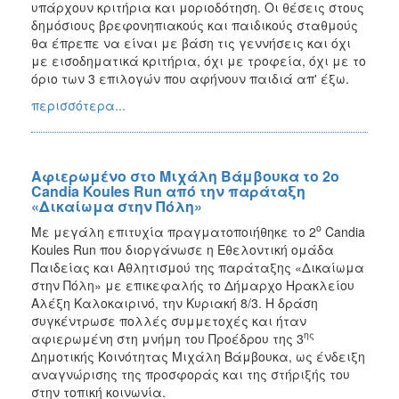
υπάρχουν κριτήρια και μοριοδότηση. Οι θέσεις στους
δημόσιους βρεφονηπιακούς και παιδικούς σταθμούς
θα έπρεπε να είναι με βάση τις γεννήσεις και όχι
με εισοδηματικά κριτήρια, όχι με τροφεία, όχι με το
όριο των 3 επιλογών που αφήνουν παιδιά απ' έξω.
περισσότερα...
Αφιερωμένο στο Μιχάλη Βάμβουκα το 2ο
Candia Koules Run από την παράταξη
«Δικαίωμα στην Πόλη»
ο
Με μεγάλη επιτυχία πραγματοποιήθηκε το 2
Candia
Koules Run που διοργάνωσε η Εθελοντική ομάδα
Παιδείας και Αθλητισμού της παράταξης «Δικαίωμα
στην Πόλη» με επικεφαλής το Δήμαρχο Ηρακλείου
Αλέξη Καλοκαιρινό, την Κυριακή 8/3. Η δράση
συγκέντρωσε πολλές συμμετοχές και ήταν
ης
αφιερωμένη στη μνήμη του Προέδρου της 3
Δημοτικής Κοινότητας Μιχάλη Βάμβουκα, ως ένδειξη
αναγνώρισης της προσφοράς και της στήριξής του
στην τοπική κοινωνία.