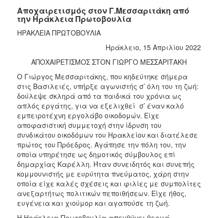
Αποχαιρετισμός στον Γ.Μεσσαριτάκη από
την Ηράκλεια Πρωτοβουλία
ΗΡΑΚΛΕΙΑ ΠΡΩΤΟΒΟΥΛΙΑ
Ηράκλειο, 15 Απριλίου 2022
ΑΠΟΧΑΙΡΕΤΙΣΜΟΣ ΣΤΟΝ ΓΙΩΡΓΟ ΜΕΣΣΑΡΙΤΑΚΗ
Ο Γιώργος Μεσσαριτάκης, που κηδεύτηκε σήμερα
στις Βασιλειές, υπήρξε αγωνιστής σ’ όλη του τη ζωή:
δούλεψε σκληρά από τα παιδικά του χρόνια ως
απλός εργάτης, για να εξελιχθεί σ’ έναν καλό
εμπειροτέχνη εργολάβο οικοδομών. Είχε
αποφασιστική συμμετοχή στην ίδρυση του
συνδικάτου οικοδόμων του Ηρακλείου και διατέλεσε
πρώτος του Πρόεδρος. Αγάπησε την πόλη του, την
οποία υπηρέτησε ως δημοτικός σύμβουλος επί
δημαρχίας Καρέλλη. Ήταν συνειδητός και συνεπής
κομμουνιστής με ευρύτητα πνεύματος, χάρη στην
οποία είχε καλές σχέσεις και φιλίες με συμπολίτες
ανεξαρτήτως πολιτικών πεποιθήσεων. Είχε ήθος,
ευγένεια και χιούμορ και αγαπούσε τη ζωή.
Η Ηράκλεια Πρωτοβουλία απευθύνει θερμά