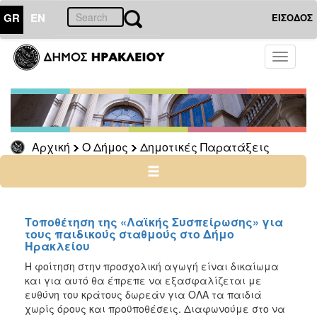
GR
EN
ΕΙΣΟΔΟΣ
Ο
Toggle
ΔΗΜΟΣ
navigati
Δημοτικές
Παρατάξεις
Αρχείο
Αρχική
Ο Δήμος
Δημοτικές Παρατάξεις
Ο
ΤΟΠΟΣ
ΜΑΣ
Τοποθέτηση της «Λαϊκής Συσπείρωσης» για
τους παιδικούς σταθμούς στο Δήμο
Ηρακλείου
ΠΟΛΙΤΙΣΜΟΣ
Η φοίτηση στην προσχολική αγωγή είναι δικαίωμα
και για αυτό θα έπρεπε να εξασφαλίζεται με
ΑΝΘΕΚΤΙΚΗ
ΠΟΛΗ
ευθύνη του κράτους δωρεάν για ΟΛΑ τα παιδιά
χωρίς όρους και προϋποθέσεις. Διαφωνούμε στο να