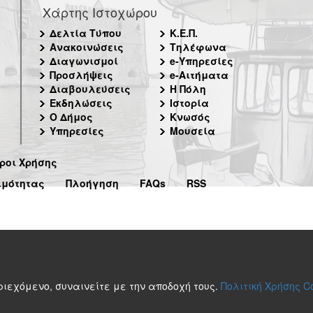
Χάρτης Ιστοχώρου
Δελτία Τύπου
Κ.Ε.Π.
Ανακοινώσεις
Τηλέφωνα
Διαγωνισμοί
e-Υπηρεσίες
Προσλήψεις
e-Αιτήματα
Διαβουλεύσεις
Η Πόλη
Εκδηλώσεις
Ιστορία
Ο Δήμος
Κνωσός
Υπηρεσίες
Μουσεία
ροι Χρήσης
ιμότητας
Πλοήγηση
FAQs
RSS
περιεχόμενο, συναινείτε με την αποδοχή τους.
Πολιτική Χρήσης C