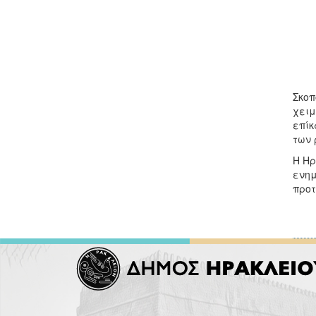
Σκοπ
χειμ
επίκ
των 
Η Ηρ
ενημ
προτ