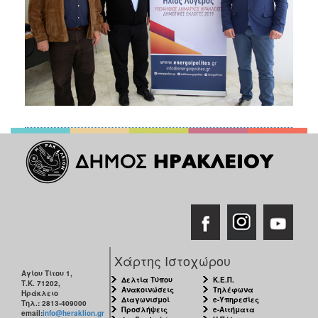
Χάρτης Ιστοχώρου
Αγίου Τίτου 1,
Δελτία Τύπου
Κ.Ε.Π.
Τ.Κ. 71202,
Ανακοινώσεις
Τηλέφωνα
Ηράκλειο
Διαγωνισμοί
e-Υπηρεσίες
Τηλ.: 2813-409000
Προσλήψεις
e-Αιτήματα
email:
info@heraklion.gr