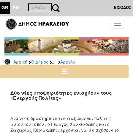
GR
EN
ΕΙΣΟΔΟΣ
Ο
Toggle
ΔΗΜΟΣ
navigati
Δημοτικές
Παρατάξεις
Αρχείο
...
Αρχική
Ο Δήμος
Αρχείο
Ο
ΤΟΠΟΣ
ΜΑΣ
Δύο νέες υποψηφιότητες ενισχύουν τους
«Ενεργούς Πολίτες»
ΠΟΛΙΤΙΣΜΟΣ
Δύο νέοι, δραστήριοι και καταξιωμένοι πολίτες
ΑΝΘΕΚΤΙΚΗ
ΠΟΛΗ
αυτού του τόπου , ο Γιώργος Χαλκιαδάκης και ο
Ζαχαρίας Κυριακάκης, έρχονται να ενισχύσουν το