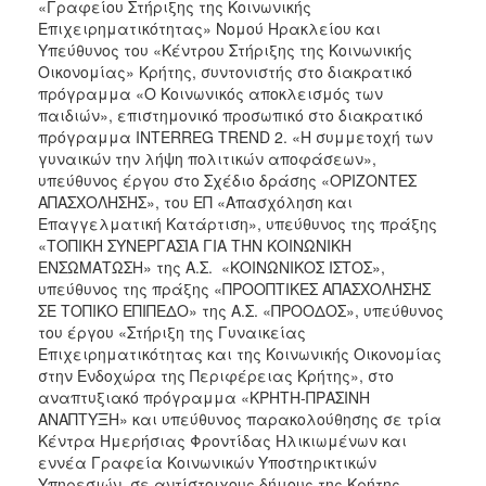
«Γραφείου Στήριξης της Κοινωνικής
Επιχειρηματικότητας» Νομού Ηρακλείου και
Υπεύθυνος του «Κέντρου Στήριξης της Κοινωνικής
Οικονομίας» Κρήτης, συντονιστής στο διακρατικό
πρόγραμμα «Ο Κοινωνικός αποκλεισμός των
παιδιών», επιστημονικό προσωπικό στο διακρατικό
πρόγραμμα INTERREG TREND 2. «Η συμμετοχή των
γυναικών την λήψη πολιτικών αποφάσεων»,
υπεύθυνος έργου στο Σχέδιο δράσης «ΟΡΙΖΟΝΤΕΣ
ΑΠΑΣΧΟΛΗΣΗΣ», του ΕΠ «Απασχόληση και
Επαγγελματική Κατάρτιση», υπεύθυνος της πράξης
«ΤΟΠΙΚΗ ΣΥΝΕΡΓΑΣΊΑ ΓΙΑ ΤΗΝ ΚΟΙΝΩΝΙΚΗ
ΕΝΣΩΜΑΤΩΣΗ» της Α.Σ. «ΚΟΙΝΩΝΙΚΟΣ ΙΣΤΟΣ»,
υπεύθυνος της πράξης «ΠΡΟΟΠΤΙΚΕΣ ΑΠΑΣΧΟΛΗΣΗΣ
ΣΕ ΤΟΠΙΚΟ ΕΠΙΠΕΔΟ» της Α.Σ. «ΠΡΟΟΔΟΣ», υπεύθυνος
του έργου «Στήριξη της Γυναικείας
Επιχειρηματικότητας και της Κοινωνικής Οικονομίας
στην Ενδοχώρα της Περιφέρειας Κρήτης», στο
αναπτυξιακό πρόγραμμα «ΚΡΗΤΗ-ΠΡΑΣΙΝΗ
ΑΝΑΠΤΥΞΗ» και υπεύθυνος παρακολούθησης σε τρία
Κέντρα Ημερήσιας Φροντίδας Ηλικιωμένων και
εννέα Γραφεία Κοινωνικών Υποστηρικτικών
Υπηρεσιών, σε αντίστοιχους δήμους της Κρήτης.