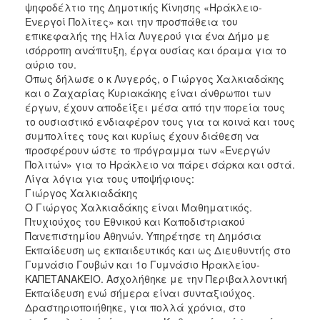
ψηφοδέλτιο της Δημοτικής Κίνησης «Ηράκλειο-
Ενεργοί Πολίτες» και την προσπάθεια του
επικεφαλής της Ηλία Λυγερού για ένα Δήμο με
ισόρροπη ανάπτυξη, έργα ουσίας και όραμα για το
αύριο του.
Όπως δήλωσε ο κ Λυγερός, ο Γιώργος Χαλκιαδάκης
και ο Ζαχαρίας Κυριακάκης είναι άνθρωποι των
έργων, έχουν αποδείξει μέσα από την πορεία τους
το ουσιαστικό ενδιαφέρον τους για τα κοινά και τους
συμπολίτες τους και κυρίως έχουν διάθεση να
προσφέρουν ώστε το πρόγραμμα των «Ενεργών
Πολιτών» για το Ηράκλειο να πάρει σάρκα και οστά.
Λίγα λόγια για τους υποψήφιους:
Γιώργος Χαλκιαδάκης
Ο Γιώργος Χαλκιαδάκης είναι Μαθηματικός.
Πτυχιούχος του Εθνικού και Καποδιστριακού
Πανεπιστημίου Αθηνών. Υπηρέτησε τη Δημόσια
Εκπαίδευση ως εκπαιδευτικός και ως Διευθυντής στο
Γυμνάσιο Γουβών και 1ο Γυμνάσιο Ηρακλείου-
ΚΑΠΕΤΑΝΑΚΕΙΟ. Ασχολήθηκε με την Περιβαλλοντική
Εκπαίδευση ενώ σήμερα είναι συνταξιούχος.
Δραστηριοποιήθηκε, για πολλά χρόνια, στο