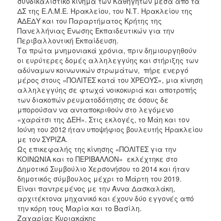
συνδικαλιστικό κίνημα των Καθηγητών μέσα από τα
ΔΣ της Ε.Λ.Μ.Ε. Ηρακλείου, του Ν.Τ. Ηρακλείου της
ΑΔΕΔΥ και του Παραρτήματος Κρήτης της
Πανελλήνιας Ένωσης Εκπαιδευτικών για την
Περιβαλλοντική Εκπαίδευση.
Τα πρώτα μνημονιακά χρόνια, πριν δημιουργηθούν
οι ευρύτερες δομές αλληλεγγύης και στήριξης των
αδύναμων κοινωνικών στρωμάτων, πήρε ενεργό
μέρος στους «ΠΟΛΙΤΕΣ κατά του ΧΡΕΟΥΣ», μια κίνηση
αλληλεγγύης σε φτωχά νοικοκυριά και αποτροπής
των διακοπών ρευματοδότησης σε όσους δε
μπορούσαν να ανταποκριθούν στο λεγόμενο
«χαράτσι της ΔΕΗ». Στις εκλογές, το Μάη και τον
Ιούνη του 2012 ήταν υποψήφιος βουλευτής Ηρακλείου
με τον ΣΥΡΙΖΑ.
Ως επικεφαλής της κίνησης «ΠΟΛΙΤΕΣ για την
ΚΟΙΝΩΝΙΑ και το ΠΕΡΙΒΑΛΛΟΝ» εκλέχτηκε στο
Δημοτικό Συμβούλιο Χερσονήσου το 2014 και ήταν
δημοτικός σύμβουλος μέχρι το Μάρτη του 2019.
Είναι παντρεμένος με την Άννα Δασκαλάκη,
αρχιτέκτονα μηχανικό και έχουν δύο εγγονές από
την κόρη τους Μαρία και το Βασίλη.
Ζαχαρίας Κυριακάκης