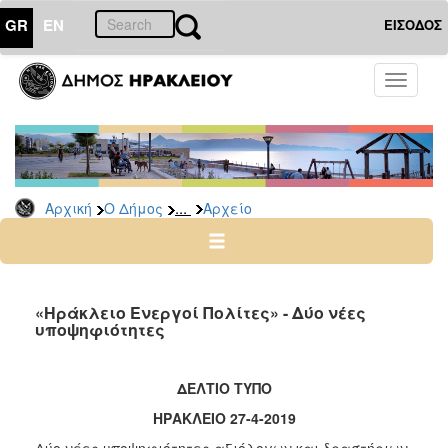
GR
EN
ΕΙΣΟΔΟΣ
Ο
Toggle
ΔΗΜΟΣ
navigati
Δημοτικές
Παρατάξεις
Αρχείο
...
Αρχική
Ο Δήμος
Αρχείο
Ο
ΤΟΠΟΣ
ΜΑΣ
«Ηράκλειο Ενεργοί Πολίτες» - Δύο νέες
υποψηφιότητες
ΠΟΛΙΤΙΣΜΟΣ
ΔΕΛΤΙΟ ΤΥΠΟ
ΑΝΘΕΚΤΙΚΗ
ΠΟΛΗ
ΗΡΑΚΛΕΙΟ 27-4-2019
Δύο νέες υποψηφιότητες αξιόλογων και δραστήριων