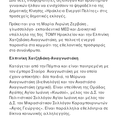
γυναικών ήλθαν να ενισχύσουν το ψηφοδέλτιο της
Δημοτικής Κίνησης «Ηράκλειο Ενεργοί Πολίτες» στις
προσεχείς δημοτικές εκλογές.
Πρόκειται για τη Μαρία Λυρώνη Ζερβάκη ,
γλωσσολόγο- εκπαιδευτικό MED και Διοικητικό
υπάλληλο της 5ης ΤΟΜΥ Ηρακλείου και την Ελπινίκη
Χατζηδάκη-Αναγνωστάκη, με πολυετή ενεργό
παρουσία στο κομμάτι της εθελοντικής προσφοράς
στο συνάνθρωπο.
Ελπινίκη Χατζηδάκη-Αναγνωστάκη
Κατάγεται από την Πόμπια και είναι παντρεμένη με
τον έμπορο Σταύρο Αναγνωστάκη με τον οποίο
έχουν αποκτήσει δύο παιδιά, το Μύρωνα
Αναγνωστάκη (διεθνολόγο) και τον Αναστάσιο
Αναγνωστάκη (χημικό). Είναι υπεύθυνη της Ομάδας
Αγάπης Αγίου Ιωάννη «Κνωσού», μέλος του Δ.Σ. του
Πολιτιστικού Συλλόγου Αγίου Ιωάννη και μέλος του
Δ.Σ. του Μικρασιάτικου Συλλόγου Καραμπουρνιωτών
«Άγιος Γεώργιος». Είναι παράλληλα εθελόντρια σε
δίκτυα κοινωνικής αλληλεγγύης.