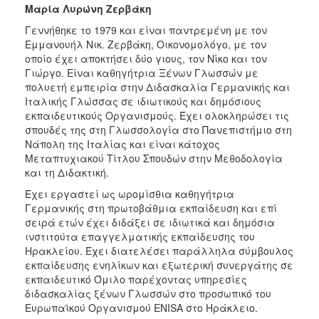
Μαρία Λυρώνη Ζερβάκη
Γεννήθηκε το 1979 και είναι παντρεμένη με τον
Εμμανουήλ Νικ. Ζερβάκη, Οικονομολόγο, με τον
οποίο έχει αποκτήσει δύο γιους, τον Νίκο και τον
Γιώργο. Είναι καθηγήτρια Ξένων Γλωσσών με
πολυετή εμπειρία στην Διδασκαλία Γερμανικής και
Ιταλικής Γλώσσας σε ιδιωτικούς και δημόσιους
εκπαιδευτικούς Οργανισμούς. Έχει ολοκληρώσει τις
σπουδές της στη Γλωσσολογία στο Πανεπιστήμιο στη
Νάπολη της Ιταλίας και είναι κάτοχος
Μεταπτυχιακού Τίτλου Σπουδών στην Μεθοδολογία
και τη Διδακτική.
Έχει εργαστεί ως ωρομίσθια καθηγήτρια
Γερμανικής στη πρωτοβάθμια εκπαίδευση και επί
σειρά ετών έχει διδάξει σε ιδιωτικά και δημόσια
ινστιτούτα επαγγελματικής εκπαίδευσης του
Ηρακλείου. Έχει διατελέσει παράλληλα σύμβουλος
εκπαίδευσης ενηλίκων και εξωτερική συνεργάτης σε
εκπαιδευτικό Όμιλο παρέχοντας υπηρεσίες
διδασκαλίας ξένων Γλωσσών στο προσωπικό του
Ευρωπαϊκού Οργανισμού ENISA στο Ηράκλειο.