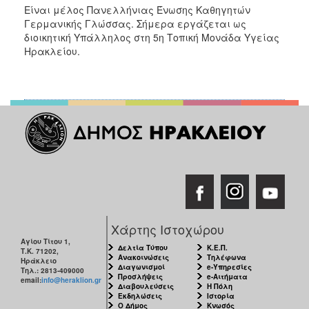
Είναι μέλος Πανελλήνιας Ένωσης Καθηγητών
Γερμανικής Γλώσσας. Σήμερα εργάζεται ως
διοικητική Υπάλληλος στη 5η Τοπική Μονάδα Υγείας
Ηρακλείου.
Χάρτης Ιστοχώρου
Αγίου Τίτου 1,
Δελτία Τύπου
Κ.Ε.Π.
Τ.Κ. 71202,
Ανακοινώσεις
Τηλέφωνα
Ηράκλειο
Διαγωνισμοί
e-Υπηρεσίες
Τηλ.: 2813-409000
Προσλήψεις
e-Αιτήματα
email:
info@heraklion.gr
Διαβουλεύσεις
Η Πόλη
Εκδηλώσεις
Ιστορία
Ο Δήμος
Κνωσός