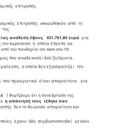
μικής επιτροπής
ονομικής επιτροπής ακυρώθηκαν από τη
 της.
είας ανάθεση ύψους
431.761,80 ευρώ
για
του κωρονοιού η οποία έπρεπε να
ό την πανδημία του sars-cov-19 .
ας που αναδεικνύει δύο ζητήματα.
αγμάτευση, η οποία δεν εξασφαλίζει τον
.
δη που πραγματικά είναι απαραίτητα για
τέ
( θυμίζουμε ότι η συνεδρίαση της
τι η απάντηση τους τέθηκε σαν
ροπής δεν το θεώρησε απαραίτητο και
οποίες έχουν ήδη συμβασιοποιηθεί γενούν