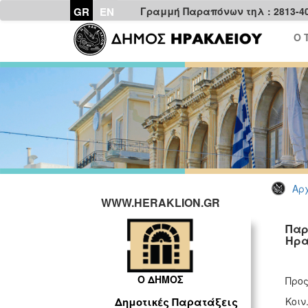
GR
EN
Γραμμή Παραπόνων τηλ : 2813-4
Ο 
Αρχ
WWW.HERAKLION.GR
Παρ
Ηρα
Ο ΔΗΜΟΣ
Προς
Κοιν
Δημοτικές Παρατάξεις