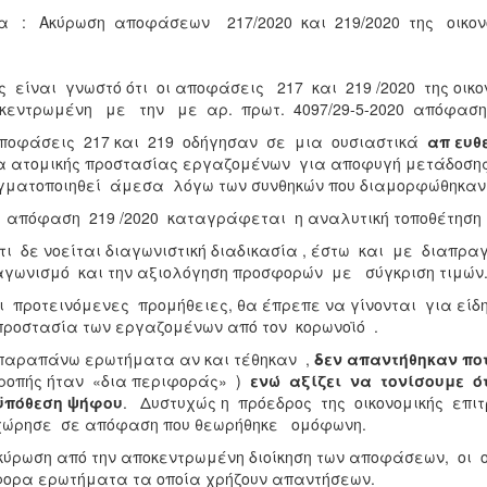
α : Ακύρωση αποφάσεων 217/2020 και 219/2020 της οικονο
είναι γνωστό ότι οι αποφάσεις 217 και 219 /2020 της οικ
κεντρωμένη με την με αρ. πρωτ. 4097/29-5-2020 απόφαση
ποφάσεις 217 και 219 οδήγησαν σε μια ουσιαστικά
απ ευθ
 ατομικής προστασίας εργαζομένων για αποφυγή μετάδοσης 
ματοποιηθεί άμεσα λόγω των συνθηκών που διαμορφώθηκαν απ
 απόφαση 219 /2020 καταγράφεται η αναλυτική τοποθέτηση μ
τι δε νοείται διαγωνιστική διαδικασία , έστω και με διαπρ
γωνισμό και την αξιολόγηση προσφορών με σύγκριση τιμών
ι προτεινόμενες προμήθειες, θα έπρεπε να γίνονται για εί
προστασία των εργαζομένων από τον κορωνοϊό .
παραπάνω ερωτήματα αν και τέθηκαν ,
δεν απαντήθηκαν πο
ροπής ήταν «δια περιφοράς» )
ενώ αξίζει να τονίσουμε ό
ϋπόθεση ψήφου
. Δυστυχώς η πρόεδρος της οικονομικής επιτ
χώρησε σε απόφαση που θεωρήθηκε ομόφωνη.
ύρωση από την αποκεντρωμένη διοίκηση των αποφάσεων, οι 
ορα ερωτήματα τα οποία χρήζουν απαντήσεων.