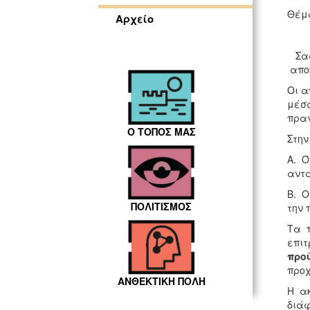
Θέμ
Αρχείο
Σας 
απο
Οι α
μέσα
πραγ
Ο ΤΟΠΟΣ ΜΑΣ
Στην
Α. Ό
αντα
Β. Ο
ΠΟΛΙΤΙΣΜΟΣ
την 
Τα 
επιτ
προ
προ
ΑΝΘΕΚΤΙΚΗ ΠΟΛΗ
Η ακ
διάφ