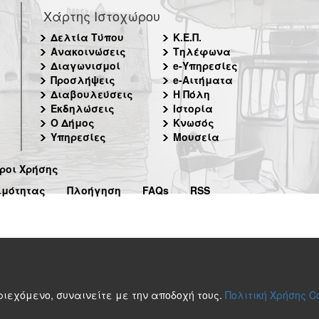
Χάρτης Ιστοχώρου
Δελτία Τύπου
Κ.Ε.Π.
Ανακοινώσεις
Τηλέφωνα
Διαγωνισμοί
e-Υπηρεσίες
Προσλήψεις
e-Αιτήματα
Διαβουλεύσεις
Η Πόλη
Εκδηλώσεις
Ιστορία
Ο Δήμος
Κνωσός
Υπηρεσίες
Μουσεία
ροι Χρήσης
ιμότητας
Πλοήγηση
FAQs
RSS
περιεχόμενο, συναινείτε με την αποδοχή τους.
Πολιτική Χρήσης C