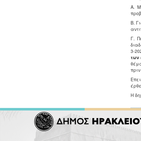
Α. Μ
προβ
Β. Γ
αντι
Γ. Π
διαδ
3-20
των
θέμα
πριν 
Επει
έρθε
Η δη