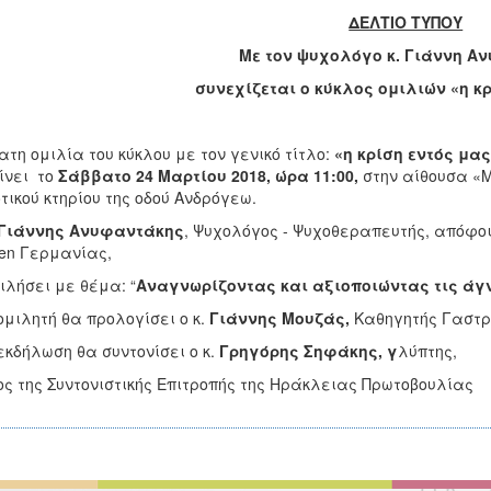
ΔΕΛΤΙΟ ΤΥΠΟΥ
Με τον ψυχολόγο κ. Γιάννη Α
συνεχίζεται ο κύκλος ομιλιών «η κ
ατη ομιλία του κύκλου με τον γενικό τίτλο:
«η κρίση εντός μας
ίνει το
Σάββατο 24 Μαρτίου 2018, ώρα 11:00,
στην αίθουσα «Μ
τικού κτηρίου της οδού Ανδρόγεω.
Γιάννης Ανυφαντάκης
, Ψυχολόγος - Ψυχοθεραπευτής, απόφοιτ
en Γερμανίας,
ιλήσει με θέμα: “
Αναγνωρίζοντας και αξιοποιώντας τις άγ
ομιλητή θα προλογίσει ο κ.
Γιάννης Μουζάς,
Καθηγητής Γαστρ
εκδήλωση θα συντονίσει ο κ.
Γρηγόρης Σηφάκης, γ
λύπτης,
ς της Συντονιστικής Επιτροπής της Ηράκλειας Πρωτοβουλίας