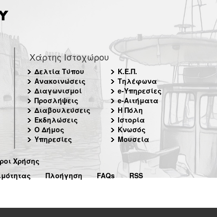
Χάρτης Ιστοχώρου
Δελτία Τύπου
Κ.Ε.Π.
Ανακοινώσεις
Τηλέφωνα
Διαγωνισμοί
e-Υπηρεσίες
Προσλήψεις
e-Αιτήματα
Διαβουλεύσεις
Η Πόλη
Εκδηλώσεις
Ιστορία
Ο Δήμος
Κνωσός
Υπηρεσίες
Μουσεία
ροι Χρήσης
ιμότητας
Πλοήγηση
FAQs
RSS