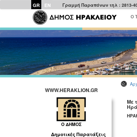
GR
EN
Γραμμή Παραπόνων τηλ : 2813-4
Ο 
Αρχ
WWW.HERAKLION.GR
Με 
Ηρά
ΗΡΑ
Ο ΔΗΜΟΣ
Δημοτικές Παρατάξεις