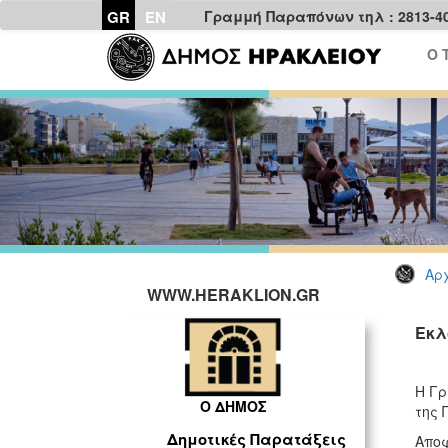
GR
EN
Γραμμή Παραπόνων τηλ : 2813-4
Ο 
Αρχ
WWW.HERAKLION.GR
Εκλ
Η Γρ
Ο ΔΗΜΟΣ
της 
Δημοτικές Παρατάξεις
Αποφ