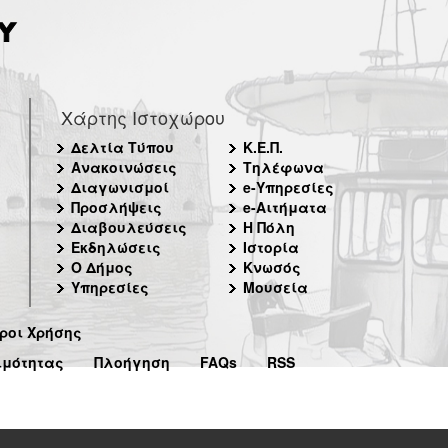
Χάρτης Ιστοχώρου
Δελτία Τύπου
Κ.Ε.Π.
Ανακοινώσεις
Τηλέφωνα
Διαγωνισμοί
e-Υπηρεσίες
Προσλήψεις
e-Αιτήματα
Διαβουλεύσεις
Η Πόλη
Εκδηλώσεις
Ιστορία
Ο Δήμος
Κνωσός
Υπηρεσίες
Μουσεία
ροι Χρήσης
ιμότητας
Πλοήγηση
FAQs
RSS