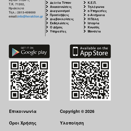
Δελτία Τύπου
Κ.Ε.Π.
Τ.Κ. 71202,
Ανακοινώσεις
Τηλέφωνα
Ηράκλειο
Διαγωνισμοί
e-Υπηρεσίες
Τηλ.: 2813-409000
Προσλήψεις
e-Αιτήματα
email:
info@heraklion.gr
Διαβουλεύσεις
Η Πόλη
Εκδηλώσεις
Ιστορία
Ο Δήμος
Κνωσός
Υπηρεσίες
Μουσεία
Επικοινωνία
Copyright © 2026
Όροι Χρήσης
Υλοποίηση