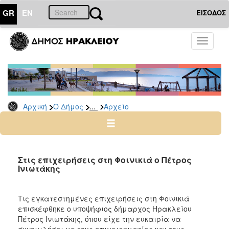
GR
EN
ΕΙΣΟΔΟΣ
Ο
Toggle
ΔΗΜΟΣ
navigati
Δημοτικές
Παρατάξεις
Αρχείο
...
Αρχική
Ο Δήμος
Αρχείο
Ο
ΤΟΠΟΣ
ΜΑΣ
Στις επιχειρήσεις στη Φοινικιά ο Πέτρος
Ινιωτάκης
ΠΟΛΙΤΙΣΜΟΣ
Τις εγκατεστημένες επιχειρήσεις στη Φοινικιά
ΑΝΘΕΚΤΙΚΗ
επισκέφθηκε ο υποψήφιος δήμαρχος Ηρακλείου
ΠΟΛΗ
Πέτρος Ινιωτάκης, όπου είχε την ευκαιρία να
συνομιλήσει με τους επιχειρηματίες και τους