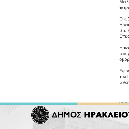
Μαλε
παρα
Ο κ.
Ηρακ
στο 
Επεσ
Η πα
απομ
ομορ
Εφόσ
του 
ανάπ