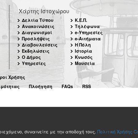
Χάρτης Ιστοχώρου
Δελτία Τύπου
Κ.Ε.Π.
Ανακοινώσεις
Τηλέφωνα
Διαγωνισμοί
e-Υπηρεσίες
Προσλήψεις
e-Αιτήματα
Διαβουλεύσεις
Η Πόλη
Εκδηλώσεις
Ιστορία
Ο Δήμος
Κνωσός
Υπηρεσίες
Μουσεία
ροι Χρήσης
ιμότητας
Πλοήγηση
FAQs
RSS
περιεχόμενο, συναινείτε με την αποδοχή τους.
Πολιτική Χρήσης C