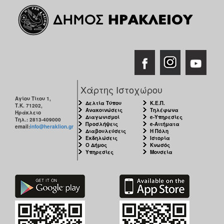
Χάρτης Ιστοχώρου
Αγίου Τίτου 1,
Δελτία Τύπου
Κ.Ε.Π.
Τ.Κ. 71202,
Ανακοινώσεις
Τηλέφωνα
Ηράκλειο
Διαγωνισμοί
e-Υπηρεσίες
Τηλ.: 2813-409000
Προσλήψεις
e-Αιτήματα
email:
info@heraklion.gr
Διαβουλεύσεις
Η Πόλη
Εκδηλώσεις
Ιστορία
Ο Δήμος
Κνωσός
Υπηρεσίες
Μουσεία