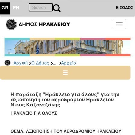
GR
EN
ΕΙΣΟΔΟΣ
Ο
Toggle
ΔΗΜΟΣ
navigati
Δημοτικές
Παρατάξεις
Αρχείο
...
Αρχική
Ο Δήμος
Αρχείο
Ο
ΤΟΠΟΣ
ΜΑΣ
Η παράταξη "Ηράκλειο για όλους" για την
αξιοποίηση του αεροδρομίου Ηρακλείου
Νίκος Καζαντζάκης
ΠΟΛΙΤΙΣΜΟΣ
ΗΡΑΚΛΕΙΟ ΓΙΑ ΟΛΟΥΣ
ΑΝΘΕΚΤΙΚΗ
ΠΟΛΗ
ΘΕΜΑ: ΑΞΙΟΠΟΙΗΣΗ ΤΟΥ ΑΕΡΟΔΡΟΜΙΟΥ ΗΡΑΚΛΕΙΟΥ