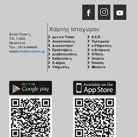
Χάρτης Ιστοχώρου
Αγίου Τίτου 1,
Δελτία Τύπου
Κ.Ε.Π.
Τ.Κ. 71202,
Ανακοινώσεις
Τηλέφωνα
Ηράκλειο
Διαγωνισμοί
e-Υπηρεσίες
Τηλ.: 2813-409000
Προσλήψεις
e-Αιτήματα
email:
info@heraklion.gr
Διαβουλεύσεις
Η Πόλη
Εκδηλώσεις
Ιστορία
Ο Δήμος
Κνωσός
Υπηρεσίες
Μουσεία