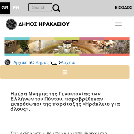
GR
EN
ΕΙΣΟΔΟΣ
Ο
Toggle
ΔΗΜΟΣ
navigati
Δημοτικές
Παρατάξεις
Αρχείο
...
Αρχική
Ο Δήμος
Αρχείο
Ο
ΤΟΠΟΣ
ΜΑΣ
Ημέρα Μνήμης της Γενοκτονίας των
Ελλήνων του Πόντου, παραβρέθηκαν
εκπρόσωποι της παράταξης «Ηράκλειο για
ΠΟΛΙΤΙΣΜΟΣ
όλους».
ΑΝΘΕΚΤΙΚΗ
ΠΟΛΗ
Στις εκδηλώσεις που πραγματοποιήθηκαν στο