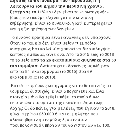
Δηλαδή το πλεόνασμα που παρουσιάζει η
λειτουργία του Δήμου την περυσινή χρονιά,
ξεπέρασε το 11%
και δεν είναι το «πρωτογενές»
(όρος που ακούμε συχνά για την κεντρική
κυβέρνηση), είναι το συνολικό, γιατί εμπεριέχεται
και η εξυπηρέτηση των δανείων
.
Το εύλογο ερώτημα είναι ανάγκες δεν υπάρχουν;
Όταν το ταμείο δεν είναι μείον τι εμπόδια
υπάρχουν; Και καλά μία χρονιά να δικαιολογήσει
κάποιος εμπόδια, άντε δύο. Από το 2015 έως το 2018
το ταμείο
από τα 26 εκατομμύρια αυξήθηκε στα 53
εκατομμύρια
. Αντίστοιχα οι δαπάνες μειώθηκαν
από τα 84 εκατομμύρια (το 2015) στα 69
εκατομμύρια (το 2018).
Και σε επιμέρους κατηγορίες να το δει κανείς τα
νούμερα, δυστυχώς, είναι απογοητευτικά. Ένα
στοιχείο μόνο θα τεθεί υπόψη, το οποίο όμως
αποτυπώνει το όραμα της εκάστοτε Δημοτικής
Αρχής: Οι δαπάνες για μελέτες που έγιναν το 2018,
είναι περίπου 250.000 €, και οι μελέτες που
υλοποιήθηκαν ήταν μόλις 8, όταν στον
προϋπολογισμό υπήρχαν τουλάχιστον άλλες 100.