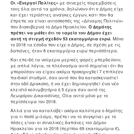
Οι «Ενεργοί Πολίτες»
με συνεχείς παρεμβάσεις
τους όλα αυτά τα χρόνια, δηλώνουν ότι ο Δήμος είχε
και έχει τεράστιες ανάγκες έργων, κάτι που θα
έπρεπε να είναι αυτοσκοπός της «Δύναμης Πολιτών»
που διακυβερνά το Δήμο Ηρακλείου.
Ο Δημότης
πρέπει να μάθει ότι το ταμείο του Δήμου έχει
αυτή τη στιγμή
σχεδόν 53 εκατομμύρια ευρώ
. Μόνο
το 2018 τα έσοδα που είχε ο Δήμος, σε σχέση με τις
δαπάνες, ήταν 8 εκατομμύρια ευρώ περισσότερα.
Και επειδή τα νούμερα μερικές φορές μπερδεύουν,
με απλά λόγια, το πλεόνασμα αυτό σημαίνει ότι θα
μπορούσαν να είχαν ακόμα προκηρυχθεί 7 επιπλέον
παιδικοί σταθμοί, σαν αυτό που θα κατασκευαστεί
στην οδό Δρακάκη, ή να έχει δημιουργηθεί ένα νέο
κλειστό κολυμβητήριο ή 5 έργα σαν αυτό της
Λεωφόρου Δικαιοσύνης. Όλα αυτά μόνο με το
περίσσευμα του 2018.
Αλλά για να καταλάβει ακόμα καλύτερα ο δημότης
για τι ποσό μιλάμε, πρέπει να το συγκρίνει με το
πόσες είναι οι συνολικές δαπάνες του Δήμου
Ηρακλείου για το 2018 (περίπου 69 εκατομμύρια €)
.