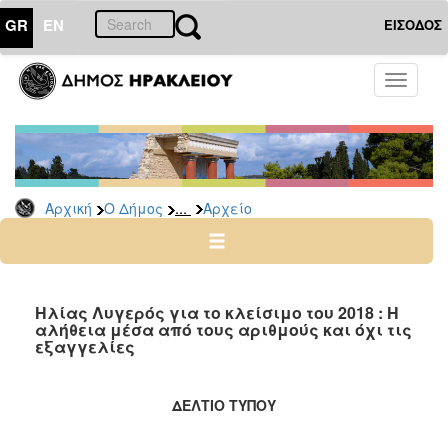
GR
EN
ΕΙΣΟΔΟΣ
Ο
Toggle
ΔΗΜΟΣ
navigati
Δημοτικές
Παρατάξεις
Αρχείο
...
Αρχική
Ο Δήμος
Αρχείο
Ο
ΤΟΠΟΣ
ΜΑΣ
Ηλίας Λυγερός για το κλείσιμο του 2018 : Η
αλήθεια μέσα από τους αριθμούς και όχι τις
εξαγγελίες
ΠΟΛΙΤΙΣΜΟΣ
ΑΝΘΕΚΤΙΚΗ
ΔΕΛΤΙΟ ΤΥΠΟΥ
ΠΟΛΗ