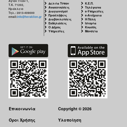
Αγίου Τίτου 1,
Δελτία Τύπου
Κ.Ε.Π.
Τ.Κ. 71202,
Ανακοινώσεις
Τηλέφωνα
Ηράκλειο
Διαγωνισμοί
e-Υπηρεσίες
Τηλ.: 2813-409000
Προσλήψεις
e-Αιτήματα
email:
info@heraklion.gr
Διαβουλεύσεις
Η Πόλη
Εκδηλώσεις
Ιστορία
Ο Δήμος
Κνωσός
Υπηρεσίες
Μουσεία
Επικοινωνία
Copyright © 2026
Όροι Χρήσης
Υλοποίηση