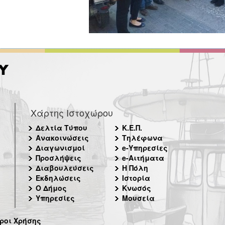
Χάρτης Ιστοχώρου
Δελτία Τύπου
Κ.Ε.Π.
Ανακοινώσεις
Τηλέφωνα
Διαγωνισμοί
e-Υπηρεσίες
Προσλήψεις
e-Αιτήματα
Διαβουλεύσεις
Η Πόλη
Εκδηλώσεις
Ιστορία
Ο Δήμος
Κνωσός
Υπηρεσίες
Μουσεία
ροι Χρήσης