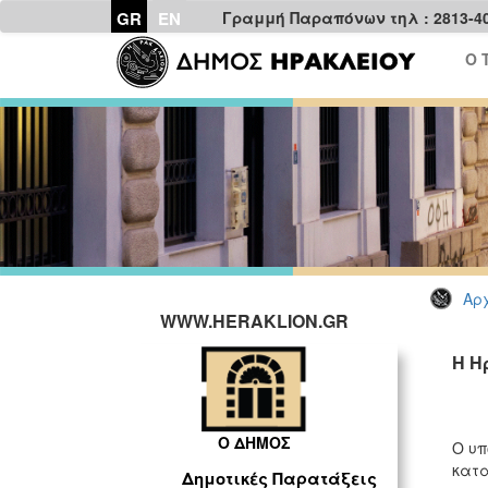
GR
EN
Γραμμή Παραπόνων τηλ : 2813-4
Ο 
Αρχ
WWW.HERAKLION.GR
Η Η
Ο ΔΗΜΟΣ
Ο υπ
κατα
Δημοτικές Παρατάξεις