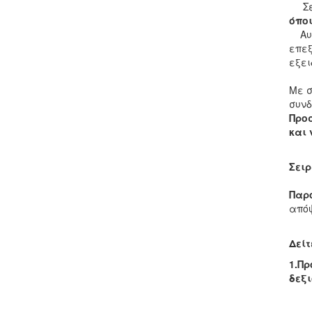
Σε α
όποι
Αυτή
επεξ
εξει
Με σ
συν
Προσ
και 
Σειρ
Παρ
απόψ
Δείτ
1.Πρ
δεξι