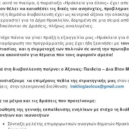
υτό το πνεύμα, η παράταξη «Ηράκλειο για όλους» έχει απευ
ον θέλει να καταθέσει τις δικές του ανησυχίες, προβληματ
 η δημόσια διαβούλευση έχει ως κεντρικό άξονα την ολοκληρ
εργαστεί για το Δήμο Ηρακλείου, δομημένη σε μια σειρά από
δικεύονται σε Δράσεις, πλήρως αναλυμένες.
τόχο πάντα να γίνει πράξη η εξαγγελία μας «Ηράκλειο για ό
διαμόρφωση του προγράμματός μας
έχει ήδη ξεκινήσει με
τους
τασίας και η συμμετοχή των πολιτών σε αυτή την πρωτοβο
να ακουστούν για θέματα που τους αφορούν άμεσα!
ά στη διαβούλευση παίρνει ο Άξονας: Παιδεία – Δια Βίου 
ουσιάζουμε τα επιμέρους πεδία της στρατηγικής μας
στον 
εις στην ηλεκτρονική διεύθυνση:
irakliogiaolous@gmail.com
ε τα μέτρα και τις δράσεις που προτείνουμε:
οώθηση της γενικής εκπαίδευσης ενηλίκων με στόχο τη διά
οτήτων και ικανοτήτων
Σύνταξη μελέτης επιμορφωτικών αναγκών δημοτών Ηρακλε