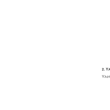
2. 
Υλοπ