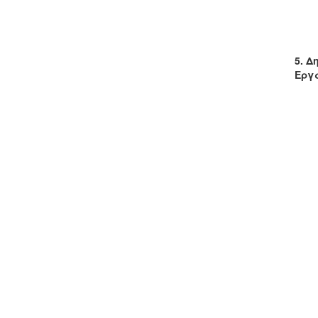
5. Δ
Εργ