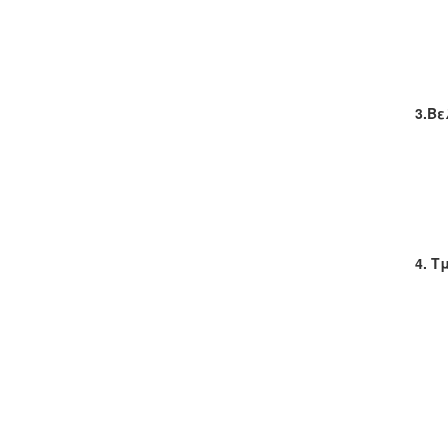
3.Β
4. 