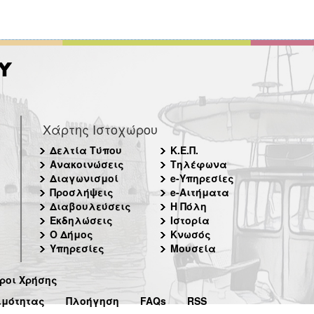
Χάρτης Ιστοχώρου
Δελτία Τύπου
Κ.Ε.Π.
Ανακοινώσεις
Τηλέφωνα
Διαγωνισμοί
e-Υπηρεσίες
Προσλήψεις
e-Αιτήματα
Διαβουλεύσεις
Η Πόλη
Εκδηλώσεις
Ιστορία
Ο Δήμος
Κνωσός
Υπηρεσίες
Μουσεία
ροι Χρήσης
ιμότητας
Πλοήγηση
FAQs
RSS