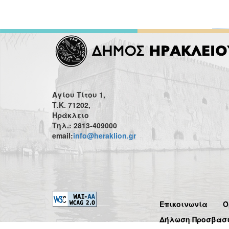
Αγίου Τίτου 1,
Τ.Κ. 71202,
Ηράκλειο
Τηλ.: 2813-409000
email:
info@heraklion.gr
Επικοινωνία
Ό
Δήλωση Προσβασ