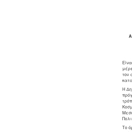
Α
Είνα
μέρε
του 
κατα
Η Δη
πρόγ
τρόπ
Κοσμ
Μεσό
Πολι
Το ό