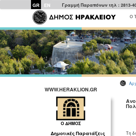
GR
EN
Γραμμή Παραπόνων τηλ : 2813-4
Ο 
Αρχ
WWW.HERAKLION.GR
Ανο
Πολ
Ο ΔΗΜΟΣ
Τη δ
Δημοτικές Παρατάξεις