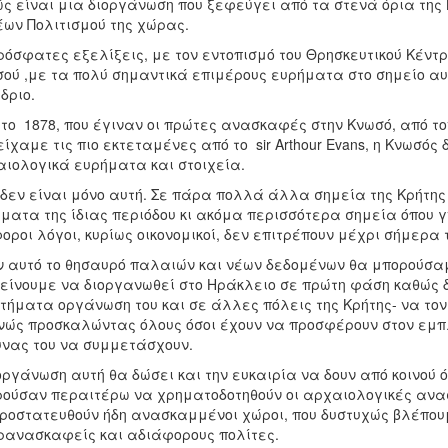
ς είναι μια διοργάνωση που ξεφεύγει από τα στενά όρια της 
ων Πολιτισμού της χώρας.
ρόσφατες εξελίξεις, με τον εντοπισμό του Θρησκευτικού Κέντ
ού ,με τα πολύ σημαντικά επιμέρους ευρήματα στο σημείο αυτ
δριο.
το 1878, που έγιναν οι πρώτες ανασκαφές στην Κνωσό, από το
είχαμε τις πιο εκτεταμένες από το sir Arthour Evans, η Κνωσό
ιολογικά ευρήματα και στοιχεία.
δεν είναι μόνο αυτή. Σε πάρα πολλά άλλα σημεία της Κρήτη
ματα της ίδιας περιόδου κι ακόμα περισσότερα σημεία όπου
οροι λόγοι, κυρίως οικονομικοί, δεν επιτρέπουν μέχρι σήμερα
 αυτό το θησαυρό παλαιών και νέων δεδομένων θα μπορούσαμ
είνουμε να διοργανωθεί στο Ηράκλειο σε πρώτη φάση καθώς 
τήματα οργάνωση του και σε άλλες πόλεις της Κρήτης- να το
νώς προσκαλώντας όλους όσοι έχουν να προσφέρουν στον εμπλ
νας του να συμμετάσχουν.
οργάνωση αυτή θα δώσει και την ευκαιρία να δουν από κοινού ό
ούσαν περαιτέρω να χρηματοδοτηθούν οι αρχαιολογικές ανα
ροστατευθούν ήδη ανασκαμμένοι χώροι, που δυστυχώς βλέπου
ανασκαφείς και αδιάφορους πολίτες.