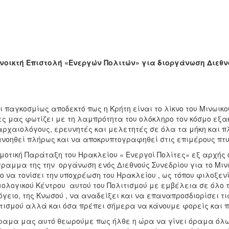
νοικτή Επιστολή «Ενεργών Πολιτών» για διοργάνωση Διεθν
Ηράκλε
ι παγκοσμίως αποδεκτό πως η Κρήτη είναι το λίκνο του Μινωικού
ς μας φωτίζει με τη λαμπρότητα του ολόκληρο τον κόσμο εξ
αρχαιολόγους, ερευνητές και μελετητές σε όλα τα μήκη και π
νοηθεί πλήρως και να αποκρυπτογραφηθεί στις επιμέρους πτυ
μοτική Παράταξη του Ηρακλείου « Ενεργοί Πολίτες» εξ αρχής
ραμμα της την οργάνωση ενός Διεθνούς Συνεδρίου για το Μινω
ο να τονίσει την υποχρέωση του Ηρακλείου , ως τόπου φιλοξεν
ολογικού Κέντρου αυτού του Πολιτισμού με εμβέλεια σε όλο τ
γειο, της Κνωσού , να αναδείξει και να επαναπροσδιορίσει τι
τισμού αλλά και όσα πρέπει σήμερα να κάνουμε φορείς και πο
ραμα μας αυτό θεωρούμε πως ήλθε η ώρα να γίνει όραμα όλω