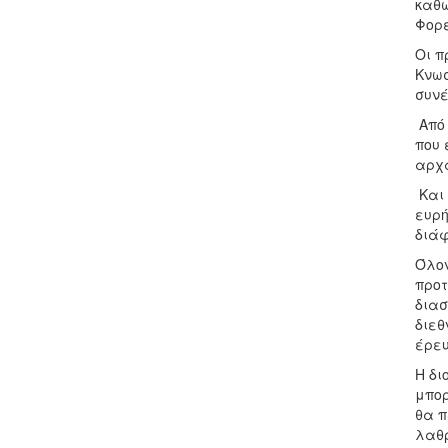
καθώ
Φορέ
Οι π
Κνωσ
συνέ
Από 
που 
αρχα
Και 
ευρή
διάφ
Όλον
προτ
διασ
διεθ
έρευ
Η δι
μπορ
θα π
λαθρ