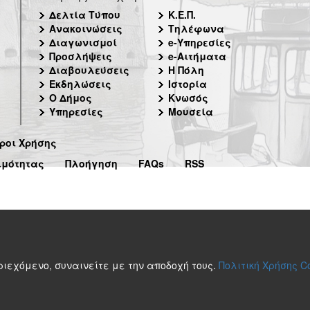
Δελτία Τύπου
Κ.Ε.Π.
Ανακοινώσεις
Τηλέφωνα
Διαγωνισμοί
e-Υπηρεσίες
Προσλήψεις
e-Αιτήματα
Διαβουλεύσεις
Η Πόλη
Εκδηλώσεις
Ιστορία
Ο Δήμος
Κνωσός
Υπηρεσίες
Μουσεία
ροι Χρήσης
ιμότητας
Πλοήγηση
FAQs
RSS
περιεχόμενο, συναινείτε με την αποδοχή τους.
Πολιτική Χρήσης C