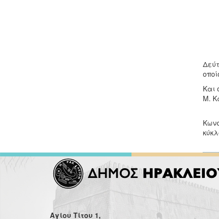
Δεύτ
οποί
Και 
Μ. Κ
Σε έ
Κωνσ
κύκλ
Αγίου Τίτου 1,