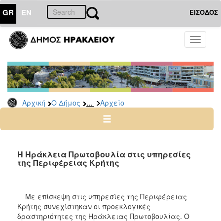
GR
EN
ΕΙΣΟΔΟΣ
Ο
Toggle
ΔΗΜΟΣ
navigati
Δημοτικές
Παρατάξεις
Αρχείο
...
Αρχική
Ο Δήμος
Αρχείο
Ο
ΤΟΠΟΣ
ΜΑΣ
Η Ηράκλεια Πρωτοβουλία στις υπηρεσίες
της Περιφέρειας Κρήτης
ΠΟΛΙΤΙΣΜΟΣ
Με επίσκεψη στις υπηρεσίες της Περιφέρειας
ΑΝΘΕΚΤΙΚΗ
ΠΟΛΗ
Κρήτης συνεχίστηκαν οι προεκλογικές
δραστηριότητες της Ηράκλειας Πρωτοβουλίας. Ο