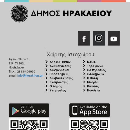
Χάρτης Ιστοχώρου
Αγίου Τίτου 1,
Δελτία Τύπου
Κ.Ε.Π.
Τ.Κ. 71202,
Ανακοινώσεις
Τηλέφωνα
Ηράκλειο
Διαγωνισμοί
e-Υπηρεσίες
Τηλ.: 2813-409000
Προσλήψεις
e-Αιτήματα
email:
info@heraklion.gr
Διαβουλεύσεις
Η Πόλη
Εκδηλώσεις
Ιστορία
Ο Δήμος
Κνωσός
Υπηρεσίες
Μουσεία