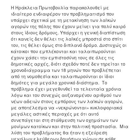
Η Ηράκλεια Πρωτοβουλία παρακολουθεί με
ιδιαίτερο ενδιαφέρον τον προβληματισμό που
υπάρχει σχετικά με τη μετακίνηση των λαϊκών
αγορών της πόλης που έχουν μείνει για πολύ καιρό
στους ίδιους δρόμους. Υπάρχει η γενική διαπίστωση
ότι κανείς δεν θέλει τις λαϊκές μπροστά στο σπίτι
του, τις θέλει όμως στο διπλανό δρόμο. Δυστυχώς οι
κάτοικοι που εμπλέκονται και ταλαιπωρούνται
έχουν χάσει την εμπιστοσύνη τους σε όλες τις
δημοτικές αρχές, διότι σχεδόν ποτέ δεν τηρείται το
χρονοδιάγραμμα των 18 μηνών που προβλέπεται
από τη νομοθεσία και ταλαιπωρούνται οι ίδιοι
δημότες για μεγάλο χρονικό διάστημα. Το
πρόβλημα έχει μεγεθυνθεί τα τελευταία χρόνια
λόγω και του συνεχώς αυξανομένου αριθμού των
νέων αδειών στους εμπόρους των λαϊκών αγορών,
με αποτέλεσμα να «νεκρώνονται» κυκλοφοριακά
μεγάλες αστικές περιοχές με ότι αυτό
συνεπάγεται στη στάθμευση των οχημάτων των
μονίμων κατοίκων και στην πολιτική προστασία. Μια
λύση του προβλήματος θα ήταν η εξεύρεση
μεγάλων ελεύθερων δημόσιων χώρων σε κάθε