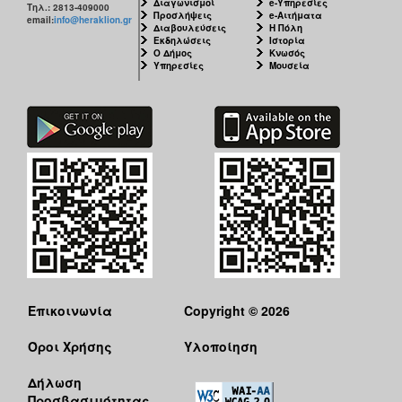
Διαγωνισμοί
e-Υπηρεσίες
Τηλ.: 2813-409000
Προσλήψεις
e-Αιτήματα
email:
info@heraklion.gr
Διαβουλεύσεις
Η Πόλη
Εκδηλώσεις
Ιστορία
Ο Δήμος
Κνωσός
Υπηρεσίες
Μουσεία
Επικοινωνία
Copyright © 2026
Όροι Χρήσης
Υλοποίηση
Δήλωση
Προσβασιμότητας