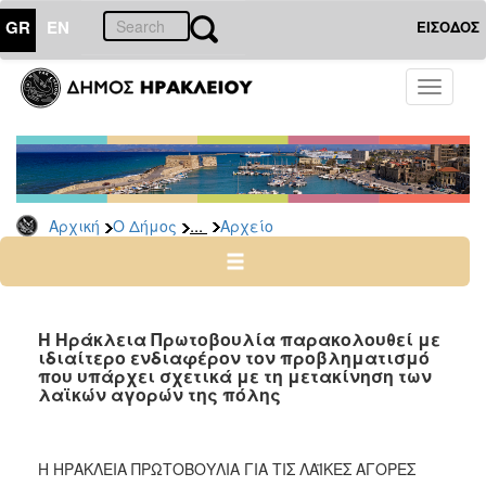
GR
EN
ΕΙΣΟΔΟΣ
Ο
Toggle
ΔΗΜΟΣ
navigati
Δημοτικές
Παρατάξεις
Αρχείο
...
Αρχική
Ο Δήμος
Αρχείο
Ο
ΤΟΠΟΣ
ΜΑΣ
Η Ηράκλεια Πρωτοβουλία παρακολουθεί με
ιδιαίτερο ενδιαφέρον τον προβληματισμό
που υπάρχει σχετικά με τη μετακίνηση των
ΠΟΛΙΤΙΣΜΟΣ
λαϊκών αγορών της πόλης
ΑΝΘΕΚΤΙΚΗ
ΠΟΛΗ
Η ΗΡΑΚΛΕΙΑ ΠΡΩΤΟΒΟΥΛΙΑ ΓΙΑ ΤΙΣ ΛΑΪΚΕΣ ΑΓΟΡΕΣ