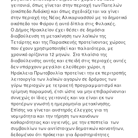
γειτονιά, όπως γίνεται στην περιοχή των Πατελών
(οικόπεδο Λυδάκη) και όπως σχεδιάζεται να γίνει
στην περιοχή της Νέας Αλικαρνασσού με το δημοτικό
οικόπεδο του Φάρου ή αυτό δίπλα στις Φυλακές.
Ο Δήμος Ηρακλείου έχει θέσει σε δημόσια
διαβούλευση τη μετακίνηση των λαϊκών της
Τετάρτης και της Παρασκευής προτείνοντας χώρους
που έχουν χρησιμοποιηθεί και παλαιότερα, με
χρονικό ορίζοντα 12 μηνών. Στο πλαίσιο της
διαβούλευσης αυτής και επειδή στις περιοχές αυτές
δεν υπάρχουν μεγάλοι ελεύθεροι χώροι, η
Ηράκλεια Πρωτοβουλία προτείνει την εκ περιτροπής
λειτουργία των λαϊκών αγορών σε δρόμους των
γύρω περιοχών με τετραετή προγραμματισμό και
τρίμηνη παραμονή, έτσι ώστε να μην επιβαρύνονται
συνεχώς οι ίδιες γειτονιές και να είναι εκ των
προτέρων γνωστή η ημερομηνία μετακίνησης.
Επίσης να γίνεται αυστηρός έλεγχος για τη
νομιμότητα και την τήρηση των κανόνων
καθαριότητας και υγιεινής, με την εποπτεία των
συμβουλίων των αντίστοιχων δημοτικών κοινοτήτων,
δεδομένου ότι πρόκειται για δραστηριότητες