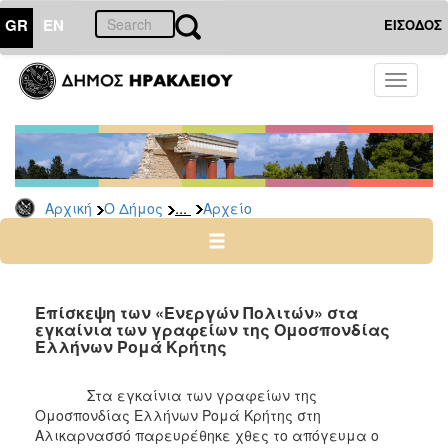
GR
EN
ΕΙΣΟΔΟΣ
Ο
Toggle
ΔΗΜΟΣ
navigati
Δημοτικές
Παρατάξεις
Αρχείο
...
Αρχική
Ο Δήμος
Αρχείο
Ο
ΤΟΠΟΣ
ΜΑΣ
Επίσκεψη των «Ενεργών Πολιτών» στα
εγκαίνια των γραφείων της Ομοσπονδίας
Ελλήνων Ρομά Κρήτης
ΠΟΛΙΤΙΣΜΟΣ
Στα εγκαίνια των γραφείων της
ΑΝΘΕΚΤΙΚΗ
ΠΟΛΗ
Ομοσπονδίας Ελλήνων Ρομά Κρήτης στη
Αλικαρνασσό παρευρέθηκε χθες το απόγευμα ο