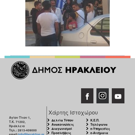
Χάρτης Ιστοχώρου
Αγίου Τίτου 1,
Δελτία Τύπου
Κ.Ε.Π.
Τ.Κ. 71202,
Ανακοινώσεις
Τηλέφωνα
Ηράκλειο
Διαγωνισμοί
e-Υπηρεσίες
Τηλ.: 2813-409000
Προσλήψεις
e-Αιτήματα
email:
info@heraklion.gr