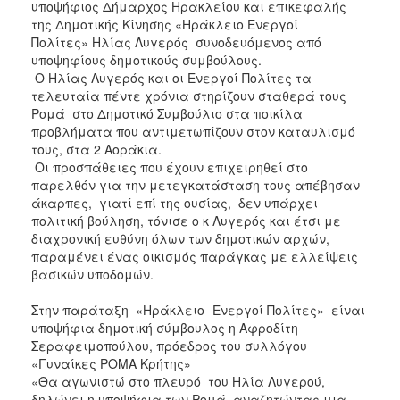
υποψήφιος Δήμαρχος Ηρακλείου και επικεφαλής
της Δημοτικής Κίνησης «Ηράκλειο Ενεργοί
Πολίτες» Ηλίας Λυγερός συνοδευόμενος από
υποψηφίους δημοτικούς συμβούλους.
Ο Ηλίας Λυγερός και οι Ενεργοί Πολίτες τα
τελευταία πέντε χρόνια στηρίζουν σταθερά τους
Ρομά στο Δημοτικό Συμβούλιο στα ποικίλα
προβλήματα που αντιμετωπίζουν στον καταυλισμό
τους, στα 2 Αοράκια.
Οι προσπάθειες που έχουν επιχειρηθεί στο
παρελθόν για την μετεγκατάσταση τους απέβησαν
άκαρπες, γιατί επί της ουσίας, δεν υπάρχει
πολιτική βούληση, τόνισε ο κ Λυγερός και έτσι με
διαχρονική ευθύνη όλων των δημοτικών αρχών,
παραμένει ένας οικισμός παράγκας με ελλείψεις
βασικών υποδομών.
Στην παράταξη «Ηράκλειο- Ενεργοί Πολίτες» είναι
υποψήφια δημοτική σύμβουλος η Αφροδίτη
Σεραφειμοπούλου, πρόεδρος του συλλόγου
«Γυναίκες ΡΟΜΑ Κρήτης»
«Θα αγωνιστώ στο πλευρό του Ηλία Λυγερού,
δηλώνει η υποψήφια των Ρομά, αναζητώντας μια