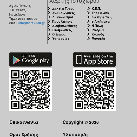
Χάρτης Ιστοχώρου
Αγίου Τίτου 1,
Δελτία Τύπου
Κ.Ε.Π.
Τ.Κ. 71202,
Ανακοινώσεις
Τηλέφωνα
Ηράκλειο
Διαγωνισμοί
e-Υπηρεσίες
Τηλ.: 2813-409000
Προσλήψεις
e-Αιτήματα
email:
info@heraklion.gr
Διαβουλεύσεις
Η Πόλη
Εκδηλώσεις
Ιστορία
Ο Δήμος
Κνωσός
Υπηρεσίες
Μουσεία
Επικοινωνία
Copyright © 2026
Όροι Χρήσης
Υλοποίηση