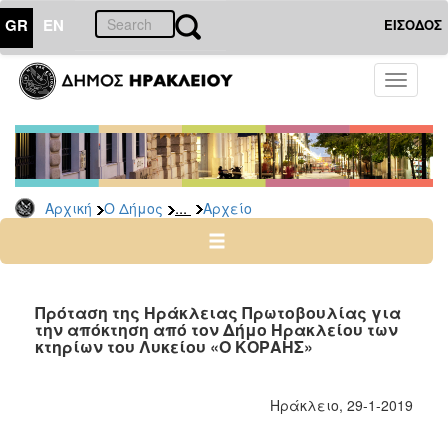
GR
EN
ΕΙΣΟΔΟΣ
Ο
Toggle
ΔΗΜΟΣ
navigati
Δημοτικές
Παρατάξεις
Αρχείο
...
Αρχική
Ο Δήμος
Αρχείο
Ο
ΤΟΠΟΣ
ΜΑΣ
Πρόταση της Ηράκλειας Πρωτοβουλίας για
την απόκτηση από τον Δήμο Ηρακλείου των
κτηρίων του Λυκείου «Ο ΚΟΡΑΗΣ»
ΠΟΛΙΤΙΣΜΟΣ
ΑΝΘΕΚΤΙΚΗ
Ηράκλειο, 29-1-2019
ΠΟΛΗ