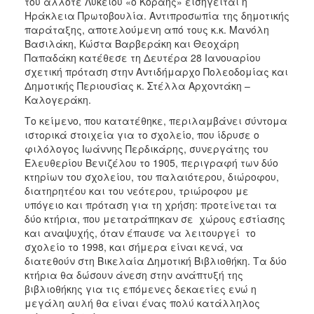
του άλλοτε Λυκείου «ο Κοραής» εισηγείται η
Ηράκλεια Πρωτοβουλία. Αντιπροσωπία της δημοτικής
παράταξης, αποτελούμενη από τους κ.κ. Μανόλη
Βασιλάκη, Κώστα Βαρβεράκη και Θεοχάρη
Παπαδάκη κατέθεσε τη Δευτέρα 28 Ιανουαρίου
σχετική πρόταση στην Αντιδήμαρχο Πολεοδομίας και
Δημοτικής Περιουσίας κ. Στέλλα Αρχοντάκη –
Καλογεράκη.
Το κείμενο, που κατατέθηκε, περιλαμβάνει σύντομα
ιστορικά στοιχεία για το σχολείο, που ίδρυσε ο
φιλόλογος Ιωάννης Περδικάρης, συνεργάτης του
Ελευθερίου Βενιζέλου το 1905, περιγραφή των δύο
κτηρίων του σχολείου, του παλαιότερου, διώροφου,
διατηρητέου και του νεότερου, τριώροφου με
υπόγειο και πρόταση για τη χρήση: προτείνεται τα
δύο κτήρια, που μετατράπηκαν σε χώρους εστίασης
και αναψυχής, όταν έπαυσε να λειτουργεί το
σχολείο το 1998, και σήμερα είναι κενά, να
διατεθούν στη Βικελαία Δημοτική Βιβλιοθήκη. Τα δύο
κτήρια θα δώσουν άνεση στην ανάπτυξή της
βιβλιοθήκης για τις επόμενες δεκαετίες ενώ η
μεγάλη αυλή θα είναι ένας πολύ κατάλληλος