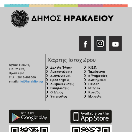
Χάρτης Ιστοχώρου
Αγίου Τίτου 1,
Δελτία Τύπου
Κ.Ε.Π.
Τ.Κ. 71202,
Ανακοινώσεις
Τηλέφωνα
Ηράκλειο
Διαγωνισμοί
e-Υπηρεσίες
Τηλ.: 2813-409000
Προσλήψεις
e-Αιτήματα
email:
info@heraklion.gr
Διαβουλεύσεις
Η Πόλη
Εκδηλώσεις
Ιστορία
Ο Δήμος
Κνωσός
Υπηρεσίες
Μουσεία