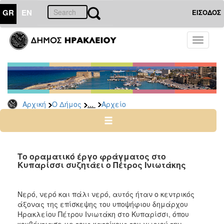
GR
EN
ΕΙΣΟΔΟΣ
Ο
Toggle
ΔΗΜΟΣ
navigati
Δημοτικές
Παρατάξεις
Αρχείο
...
Αρχική
Ο Δήμος
Αρχείο
Ο
ΤΟΠΟΣ
ΜΑΣ
Το οραματικό έργο φράγματος στο
Κυπαρίσσι συζητάει ο Πέτρος Ινιωτάκης
ΠΟΛΙΤΙΣΜΟΣ
Νερό, νερό και πάλι νερό, αυτός ήταν ο κεντρικός
ΑΝΘΕΚΤΙΚΗ
άξονας της επίσκεψης του υποψήφιου δημάρχου
ΠΟΛΗ
Ηρακλείου Πέτρου Ινιωτάκη στο Κυπαρίσσι, όπου
κουβέντιασε με τους κατοίκους του χωριού την