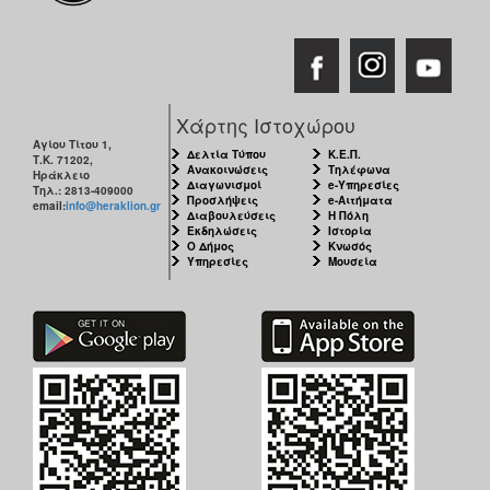
Χάρτης Ιστοχώρου
Αγίου Τίτου 1,
Δελτία Τύπου
Κ.Ε.Π.
Τ.Κ. 71202,
Ανακοινώσεις
Τηλέφωνα
Ηράκλειο
Διαγωνισμοί
e-Υπηρεσίες
Τηλ.: 2813-409000
Προσλήψεις
e-Αιτήματα
email:
info@heraklion.gr
Διαβουλεύσεις
Η Πόλη
Εκδηλώσεις
Ιστορία
Ο Δήμος
Κνωσός
Υπηρεσίες
Μουσεία