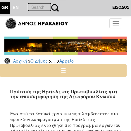
GR
EN
ΕΙΣΟΔΟΣ
Ο
Toggle
ΔΗΜΟΣ
navigati
Δημοτικές
Παρατάξεις
Αρχείο
...
Αρχική
Ο Δήμος
Αρχείο
Ο
ΤΟΠΟΣ
ΜΑΣ
Πρόταση της Ηράκλειας Πρωτοβουλίας για
την αποσυμφόρηση της Λεωφόρου Κνωσού
ΠΟΛΙΤΙΣΜΟΣ
Ένα από τα βασικά έργα που περιλαμβανόταν στο
ΑΝΘΕΚΤΙΚΗ
προεκλογικό πρόγραμμα της Ηράκλειας
ΠΟΛΗ
Πρωτοβουλίας εντάχθηκε στο πρόγραμμα έργων του
Δήμου Ηρακλείου για το 2020, μετά από πρόταση του