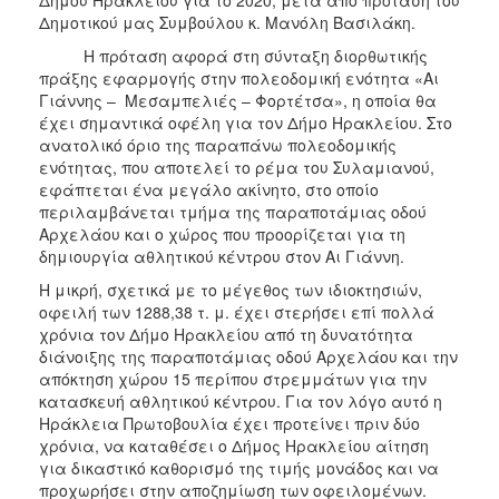
Δημοτικού μας Συμβούλου κ. Μανόλη Βασιλάκη.
Η πρόταση αφορά στη σύνταξη διορθωτικής
πράξης εφαρμογής στην πολεοδομική ενότητα «Αι
Γιάννης – Μεσαμπελιές – Φορτέτσα», η οποία θα
έχει σημαντικά οφέλη για τον Δήμο Ηρακλείου. Στο
ανατολικό όριο της παραπάνω πολεοδομικής
ενότητας, που αποτελεί το ρέμα του Συλαμιανού,
εφάπτεται ένα μεγάλο ακίνητο, στο οποίο
περιλαμβάνεται τμήμα της παραποτάμιας οδού
Αρχελάου και ο χώρος που προορίζεται για τη
δημιουργία αθλητικού κέντρου στον Αι Γιάννη.
Η μικρή, σχετικά με το μέγεθος των ιδιοκτησιών,
οφειλή των 1288,38 τ. μ. έχει στερήσει επί πολλά
χρόνια τον Δήμο Ηρακλείου από τη δυνατότητα
διάνοιξης της παραποτάμιας οδού Αρχελάου και την
απόκτηση χώρου 15 περίπου στρεμμάτων για την
κατασκευή αθλητικού κέντρου. Για τον λόγο αυτό η
Ηράκλεια Πρωτοβουλία έχει προτείνει πριν δύο
χρόνια, να καταθέσει ο Δήμος Ηρακλείου αίτηση
για δικαστικό καθορισμό της τιμής μονάδος και να
προχωρήσει στην αποζημίωση των οφειλομένων.