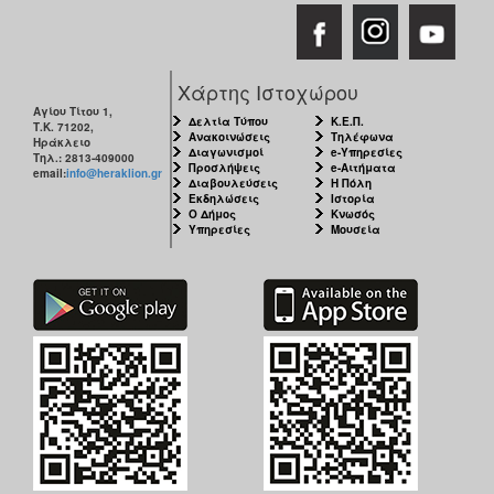
Χάρτης Ιστοχώρου
Αγίου Τίτου 1,
Δελτία Τύπου
Κ.Ε.Π.
Τ.Κ. 71202,
Ανακοινώσεις
Τηλέφωνα
Ηράκλειο
Διαγωνισμοί
e-Υπηρεσίες
Τηλ.: 2813-409000
Προσλήψεις
e-Αιτήματα
email:
info@heraklion.gr
Διαβουλεύσεις
Η Πόλη
Εκδηλώσεις
Ιστορία
Ο Δήμος
Κνωσός
Υπηρεσίες
Μουσεία