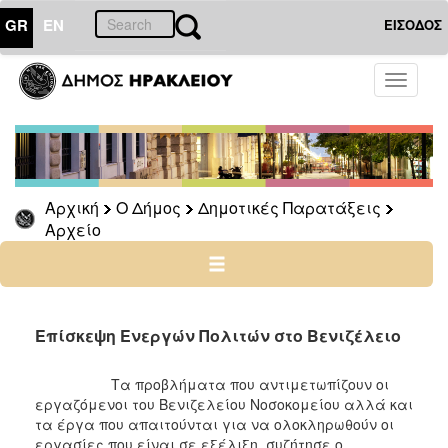
GR
EN
ΕΙΣΟΔΟΣ
Ο
Toggle
ΔΗΜΟΣ
navigati
Δημοτικές
Παρατάξεις
Αρχείο
Αρχική
Ο Δήμος
Δημοτικές Παρατάξεις
Αρχείο
Ο
ΤΟΠΟΣ
ΜΑΣ
Επίσκεψη Ενεργών Πολιτών στο Βενιζέλειο
ΠΟΛΙΤΙΣΜΟΣ
Τα προβλήματα που αντιμετωπίζουν οι
ΑΝΘΕΚΤΙΚΗ
εργαζόμενοι του Βενιζελείου Νοσοκομείου αλλά και
ΠΟΛΗ
τα έργα που απαιτούνται για να ολοκληρωθούν οι
εργασίες που είναι σε εξέλιξη, συζήτησε ο