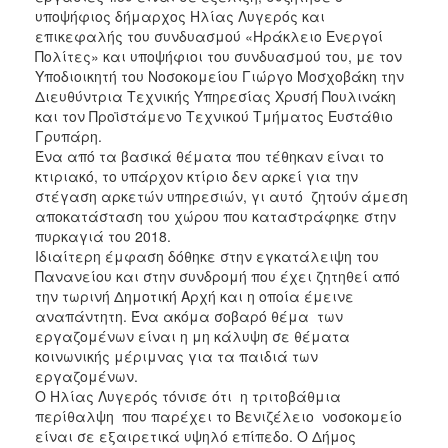
υποψήφιος δήμαρχος Ηλίας Λυγερός και
επικεφαλής του συνδυασμού «Ηράκλειο Ενεργοί
Πολίτες» και υποψήφιοι του συνδυασμού του, με τον
Υποδιοικητή του Νοσοκομείου Γιώργο Μοσχοβάκη την
Διευθύντρια Τεχνικής Υπηρεσίας Χρυσή Πουλινάκη
και τον Προϊστάμενο Τεχνικού Τμήματος Ευστάθιο
Γρυπάρη.
Ένα από τα βασικά θέματα που τέθηκαν είναι το
κτιριακό, το υπάρχον κτίριο δεν αρκεί για την
στέγαση αρκετών υπηρεσιών, γι αυτό ζητούν άμεση
αποκατάσταση του χώρου που καταστράφηκε στην
πυρκαγιά του 2018.
Ιδιαίτερη έμφαση δόθηκε στην εγκατάλειψη του
Πανανείου και στην συνδρομή που έχει ζητηθεί από
την τωρινή Δημοτική Αρχή και η οποία έμεινε
αναπάντητη. Ένα ακόμα σοβαρό θέμα των
εργαζομένων είναι η μη κάλυψη σε θέματα
κοινωνικής μέριμνας για τα παιδιά των
εργαζομένων.
Ο Ηλίας Λυγερός τόνισε ότι η τριτοβάθμια
περίθαλψη που παρέχει το Βενιζέλειο νοσοκομείο
είναι σε εξαιρετικά υψηλό επίπεδο. Ο Δήμος