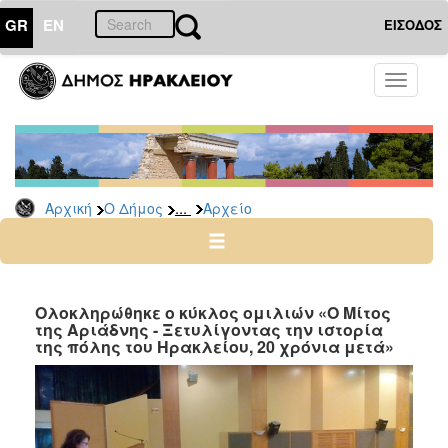
GR
EN
ΕΙΣΟΔΟΣ
Ο
Toggle
ΔΗΜΟΣ
navigati
Δημοτικές
Παρατάξεις
Αρχείο
...
Αρχική
Ο Δήμος
Αρχείο
Ο
ΤΟΠΟΣ
ΜΑΣ
Ολοκληρώθηκε ο κύκλος ομιλιών «Ο Μίτος
της Αριάδνης - Ξετυλίγοντας την ιστορία
της πόλης του Ηρακλείου, 20 χρόνια μετά»
ΠΟΛΙΤΙΣΜΟΣ
ΑΝΘΕΚΤΙΚΗ
ΠΟΛΗ