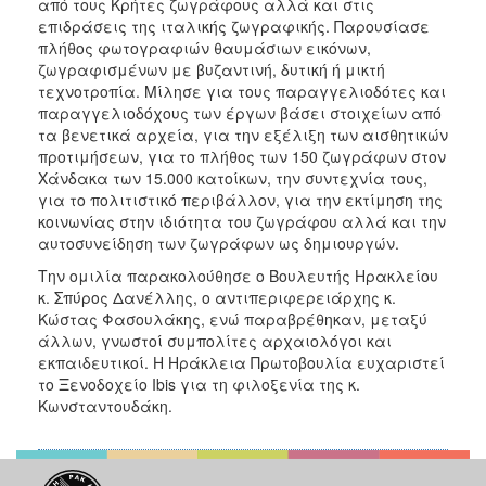
από τους Κρήτες ζωγράφους αλλά και στις
επιδράσεις της ιταλικής ζωγραφικής. Παρουσίασε
πλήθος φωτογραφιών θαυμάσιων εικόνων,
ζωγραφισμένων με βυζαντινή, δυτική ή μικτή
τεχνοτροπία. Μίλησε για τους παραγγελιοδότες και
παραγγελιοδόχους των έργων βάσει στοιχείων από
τα βενετικά αρχεία, για την εξέλιξη των αισθητικών
προτιμήσεων, για το πλήθος των 150 ζωγράφων στον
Χάνδακα των 15.000 κατοίκων, την συντεχνία τους,
για το πολιτιστικό περιβάλλον, για την εκτίμηση της
κοινωνίας στην ιδιότητα του ζωγράφου αλλά και την
αυτοσυνείδηση των ζωγράφων ως δημιουργών.
Την ομιλία παρακολούθησε ο Βουλευτής Ηρακλείου
κ. Σπύρος Δανέλλης, ο αντιπεριφερειάρχης κ.
Κώστας Φασουλάκης, ενώ παραβρέθηκαν, μεταξύ
άλλων, γνωστοί συμπολίτες αρχαιολόγοι και
εκπαιδευτικοί. Η Ηράκλεια Πρωτοβουλία ευχαριστεί
το Ξενοδοχείο Ibis για τη φιλοξενία της κ.
Κωνσταντουδάκη.