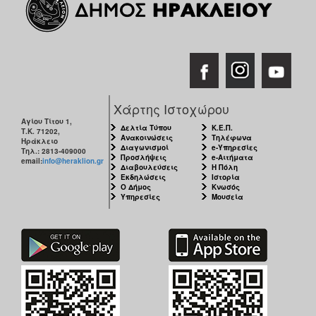
Χάρτης Ιστοχώρου
Αγίου Τίτου 1,
Δελτία Τύπου
Κ.Ε.Π.
Τ.Κ. 71202,
Ανακοινώσεις
Τηλέφωνα
Ηράκλειο
Διαγωνισμοί
e-Υπηρεσίες
Τηλ.: 2813-409000
Προσλήψεις
e-Αιτήματα
email:
info@heraklion.gr
Διαβουλεύσεις
Η Πόλη
Εκδηλώσεις
Ιστορία
Ο Δήμος
Κνωσός
Υπηρεσίες
Μουσεία