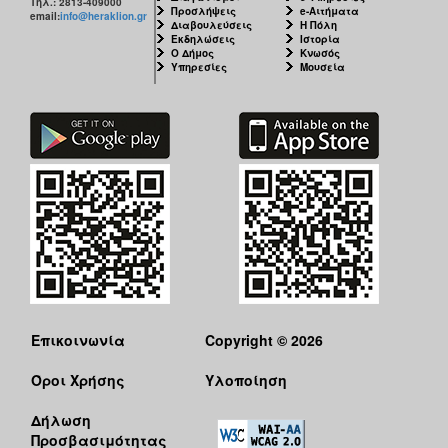
Τηλ.: 2813-409000
Προσλήψεις
e-Αιτήματα
email:
info@heraklion.gr
Διαβουλεύσεις
Η Πόλη
Εκδηλώσεις
Ιστορία
Ο Δήμος
Κνωσός
Υπηρεσίες
Μουσεία
Επικοινωνία
Copyright © 2026
Όροι Χρήσης
Υλοποίηση
Δήλωση
Προσβασιμότητας