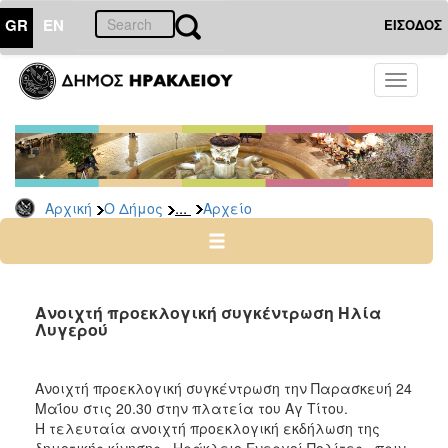
GR
EN
ΕΙΣΟΔΟΣ
Ο
Toggle
ΔΗΜΟΣ
navigati
Δημοτικές
Παρατάξεις
Αρχείο
...
Αρχική
Ο Δήμος
Αρχείο
Ο
ΤΟΠΟΣ
ΜΑΣ
Ανοιχτή προεκλογική συγκέντρωση Ηλία
Λυγερού
ΠΟΛΙΤΙΣΜΟΣ
Ανοιχτή προεκλογική συγκέντρωση την Παρασκευή 24
ΑΝΘΕΚΤΙΚΗ
Μαΐου στις 20.30 στην πλατεία του Αγ Τίτου.
ΠΟΛΗ
Η τελευταία ανοιχτή προεκλογική εκδήλωση της
δημοτικής κίνησης «Ηράκλειο Ενεργοί Πολίτες» πριν