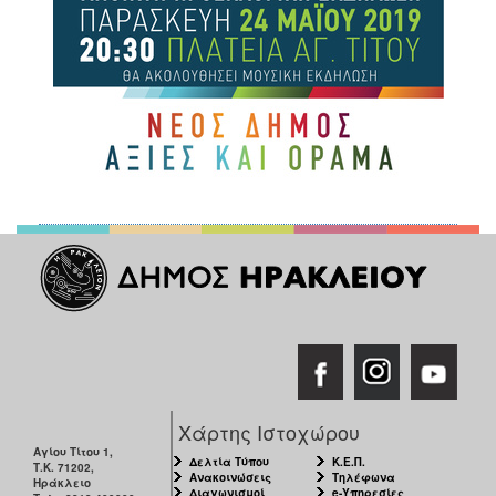
Χάρτης Ιστοχώρου
Αγίου Τίτου 1,
Δελτία Τύπου
Κ.Ε.Π.
Τ.Κ. 71202,
Ανακοινώσεις
Τηλέφωνα
Ηράκλειο
Διαγωνισμοί
e-Υπηρεσίες