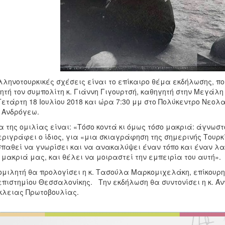
λληνοτουρκικές σχέσεις είναι το επίκαιρο θέμα εκδήλωσης, 
ητή τον συμπολίτη κ. Γιάννη Γιγουρτσή, καθηγητή στην Μεγάλη
Τετάρτη 18 Ιουλίου 2018 και ώρα 7:30 μμ στο Πολύκεντρο Νεολαί
 Ανδρόγεω.
 της ομιλίας είναι: «Τόσο κοντά κι όμως τόσο μακριά: άγνωστο
εριγράφει ο ίδιος, για «μια σκιαγράφηση της σημερινής Τουρ
παθεί να γνωρίσει και να ανακαλύψει έναν τόπο και έναν λαό
 μακριά μας, και θέλει να μοιραστεί την εμπειρία του αυτή».
ομιλητή θα προλογίσει η κ. Τασούλα Μαρκομιχελάκη, επίκουρη
πιστημίου Θεσσαλονίκης. Την εκδήλωση θα συντονίσει η κ. Ά
λειας Πρωτοβουλίας.