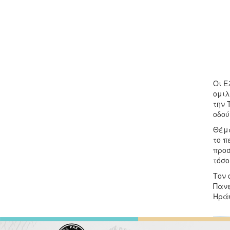
Οι Ε
ομιλ
την 
οδού
Θέμα
το π
προσ
τόσο
Τον 
Πανε
Ηράκ