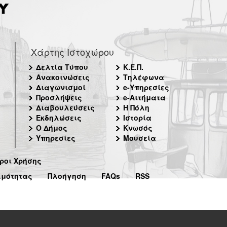
Χάρτης Ιστοχώρου
Δελτία Τύπου
Κ.Ε.Π.
Ανακοινώσεις
Τηλέφωνα
Διαγωνισμοί
e-Υπηρεσίες
Προσλήψεις
e-Αιτήματα
Διαβουλεύσεις
Η Πόλη
Εκδηλώσεις
Ιστορία
Ο Δήμος
Κνωσός
Υπηρεσίες
Μουσεία
ροι Χρήσης
ιμότητας
Πλοήγηση
FAQs
RSS