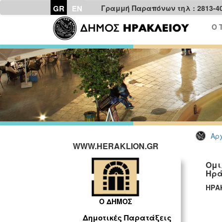
GR
EN
Γραμμή Παραπόνων τηλ : 2813-4
Ο 
Αρχ
WWW.HERAKLION.GR
Ομι
Ηρά
ΗΡΑ
Ο ΔΗΜΟΣ
Δημοτικές Παρατάξεις