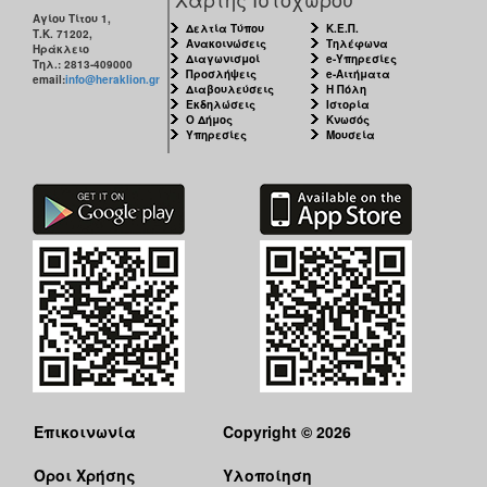
Αγίου Τίτου 1,
Δελτία Τύπου
Κ.Ε.Π.
Τ.Κ. 71202,
Ανακοινώσεις
Τηλέφωνα
Ηράκλειο
Διαγωνισμοί
e-Υπηρεσίες
Τηλ.: 2813-409000
Προσλήψεις
e-Αιτήματα
email:
info@heraklion.gr
Διαβουλεύσεις
Η Πόλη
Εκδηλώσεις
Ιστορία
Ο Δήμος
Κνωσός
Υπηρεσίες
Μουσεία
Επικοινωνία
Copyright © 2026
Όροι Χρήσης
Υλοποίηση