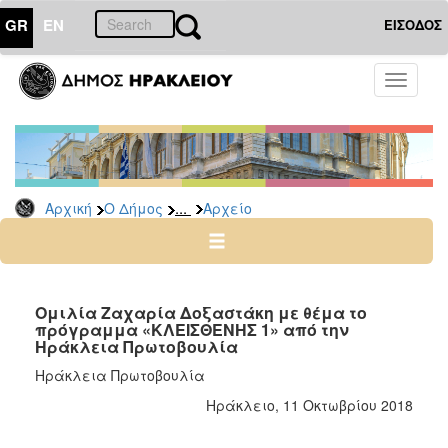
GR
EN
ΕΙΣΟΔΟΣ
Ο
Toggle
ΔΗΜΟΣ
navigati
Δημοτικές
Παρατάξεις
Αρχείο
...
Αρχική
Ο Δήμος
Αρχείο
Ο
ΤΟΠΟΣ
ΜΑΣ
Ομιλία Ζαχαρία Δοξαστάκη με θέμα το
πρόγραμμα «ΚΛΕΙΣΘΕΝΗΣ 1» από την
Ηράκλεια Πρωτοβουλία
ΠΟΛΙΤΙΣΜΟΣ
Ηράκλεια Πρωτοβουλία
ΑΝΘΕΚΤΙΚΗ
Ηράκλειο, 11 Οκτωβρίου 2018
ΠΟΛΗ