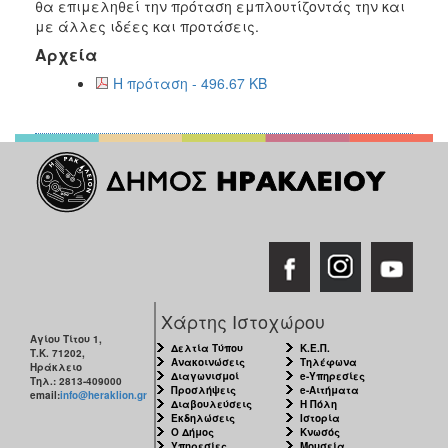
θα επιμεληθεί την πρόταση εμπλουτίζοντάς την και
με άλλες ιδέες και προτάσεις.
Αρχεία
Η πρόταση - 496.67 KB
Χάρτης Ιστοχώρου
Αγίου Τίτου 1,
Δελτία Τύπου
Κ.Ε.Π.
Τ.Κ. 71202,
Ανακοινώσεις
Τηλέφωνα
Ηράκλειο
Διαγωνισμοί
e-Υπηρεσίες
Τηλ.: 2813-409000
Προσλήψεις
e-Αιτήματα
email:
info@heraklion.gr
Διαβουλεύσεις
Η Πόλη
Εκδηλώσεις
Ιστορία
Ο Δήμος
Κνωσός
Υπηρεσίες
Μουσεία