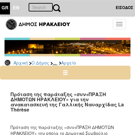
GR
EN
ΕΙΣΟΔΟΣ
Ο
Toggle
ΔΗΜΟΣ
navigati
Δημοτικές
Παρατάξεις
Αρχείο
...
Αρχική
Ο Δήμος
Αρχείο
Ο
ΤΟΠΟΣ
ΜΑΣ
Πρόταση της παράταξης «συν+ΠΡΑΞΗ
ΔΗΜΟΤΩΝ ΗΡΑΚΛΕΙΟΥ» για την
ανακατασκευή της Γαλλικής Ναυαρχίδας La
ΠΟΛΙΤΙΣΜΟΣ
Thérèse
ΑΝΘΕΚΤΙΚΗ
ΠΟΛΗ
Πρόταση της παράταξης «συν+ΠΡΑΞΗ ΔΗΜΟΤΩΝ
ΗΡΑΚΛΕΙΟΥ» την οποία το Δημοτικό Συμβούλιο