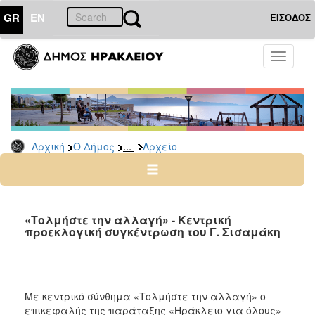
GR
EN
ΕΙΣΟΔΟΣ
Ο
Toggle
ΔΗΜΟΣ
navigati
Δημοτικές
Παρατάξεις
Αρχείο
...
Αρχική
Ο Δήμος
Αρχείο
Ο
ΤΟΠΟΣ
ΜΑΣ
«Τολμήστε την αλλαγή» - Κεντρική
προεκλογική συγκέντρωση του Γ. Σισαμάκη
ΠΟΛΙΤΙΣΜΟΣ
ΑΝΘΕΚΤΙΚΗ
ΠΟΛΗ
Με κεντρικό σύνθημα «Τολμήστε την αλλαγή» ο
επικεφαλής της παράταξης «Ηράκλειο για όλους»