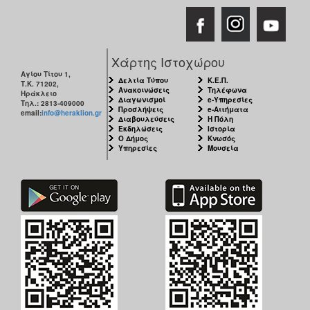
Χάρτης Ιστοχώρου
Αγίου Τίτου 1,
Δελτία Τύπου
Κ.Ε.Π.
Τ.Κ. 71202,
Ανακοινώσεις
Τηλέφωνα
Ηράκλειο
Διαγωνισμοί
e-Υπηρεσίες
Τηλ.: 2813-409000
Προσλήψεις
e-Αιτήματα
email:
info@heraklion.gr
Διαβουλεύσεις
Η Πόλη
Εκδηλώσεις
Ιστορία
Ο Δήμος
Κνωσός
Υπηρεσίες
Μουσεία