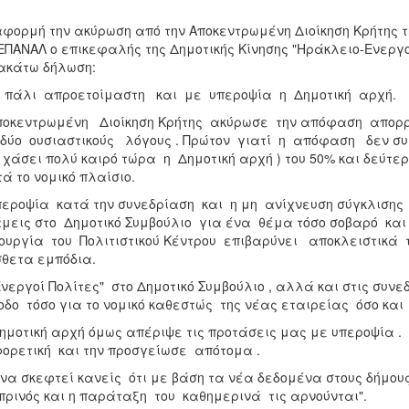
φορμή την ακύρωση από την Αποκεντρωμένη Διοίκηση Κρήτης
ΕΠΑΝΑΛ ο επικεφαλής της Δημοτικής Κίνησης "Ηράκλειο-Ενεργο
ακάτω δήλωση:
 πάλι απροετοίμαστη και με υπεροψία η Δημοτική αρχή.
ποκεντρωμένη Διοίκηση Κρήτης ακύρωσε την απόφαση απο
δύο ουσιαστικούς λόγους . Πρώτον γιατί η απόφαση δεν σ
 χάσει πολύ καιρό τώρα η Δημοτική αρχή ) του 50% και δεύτ
ά το νομικό πλαίσιο.
εροψία κατά την συνεδρίαση και η μη ανίχνευση σύγκλισης
μεις στο Δημοτικό Συμβούλιο για ένα θέμα τόσο σοβαρό και 
ουργία του Πολιτιστικού Κέντρου επιβαρύνει αποκλειστικά 
θετα εμπόδια.
Ενεργοί Πολίτες" στο Δημοτικό Συμβούλιο , αλλά και στις συν
οδο τόσο για το νομικό καθεστώς της νέας εταιρείας όσο και
μοτική αρχή όμως απέριψε τις προτάσεις μας με υπεροψία 
ορετική και την προσγείωσε απότομα .
να σκεφτεί κανείς ότι με βάση τα νέα δεδομένα στους δήμους 
ρινός και η παράταξη του καθημερινά τις αρνούνται".