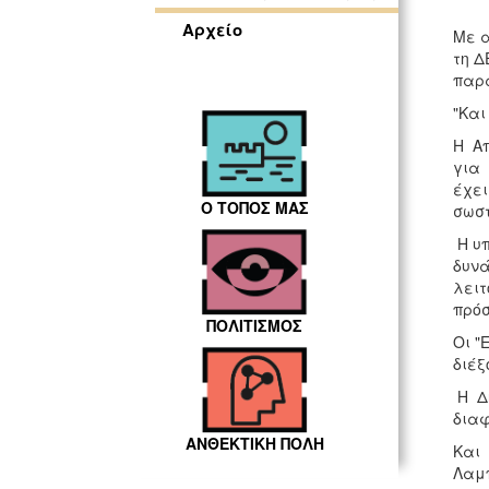
Αρχείο
Με α
τη Δ
παρ
"Και
Η Α
για 
έχει
Ο ΤΟΠΟΣ ΜΑΣ
σωστ
Η υπ
δυνά
λειτ
πρόσ
ΠΟΛΙΤΙΣΜΟΣ
Οι "
διέξ
Η Δη
διαφ
ΑΝΘΕΚΤΙΚΗ ΠΟΛΗ
Και 
Λαμπ