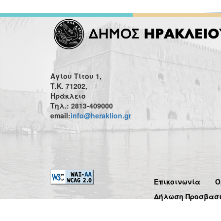
Αγίου Τίτου 1,
Τ.Κ. 71202,
Ηράκλειο
Τηλ.: 2813-409000
email:
info@heraklion.gr
Επικοινωνία
Ό
Δήλωση Προσβασ