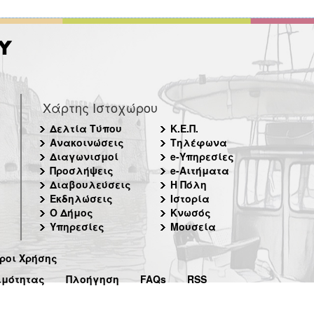
Χάρτης Ιστοχώρου
Δελτία Τύπου
Κ.Ε.Π.
Ανακοινώσεις
Τηλέφωνα
Διαγωνισμοί
e-Υπηρεσίες
Προσλήψεις
e-Αιτήματα
Διαβουλεύσεις
Η Πόλη
Εκδηλώσεις
Ιστορία
Ο Δήμος
Κνωσός
Υπηρεσίες
Μουσεία
ροι Χρήσης
ιμότητας
Πλοήγηση
FAQs
RSS