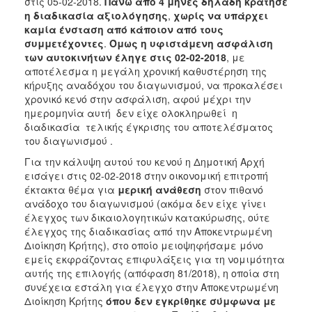
στις 05-02-2018.
Πάνω από 4 μήνες δηλαδή κράτησε
η διαδικασία αξιολόγησης
,
χωρίς να υπάρχει
καμία ένσταση από κάποιον από τους
συμμετέχοντες
.
Όμως η υφιστάμενη ασφάλιση
των αυτοκινήτων έληγε στις 02-02-2018
, με
αποτέλεσμα η μεγάλη χρονική καθυστέρηση της
κήρυξης αναδόχου του διαγωνισμού, να προκαλέσει
χρονικό κενό στην ασφάλιση, αφού μέχρι την
ημερομηνία αυτή δεν είχε ολοκληρωθεί η
διαδικασία τελικής έγκρισης του αποτελέσματος
του διαγωνισμού .
Για την κάλυψη αυτού του κενού η Δημοτική Αρχή
εισάγει στις 02-02-2018 στην οικονομική επιτροπή
έκτακτα θέμα για
μερική ανάθεση
στον πιθανό
ανάδοχο του διαγωνισμού (ακόμα δεν είχε γίνει
έλεγχος των δικαιολογητικών κατακύρωσης, ούτε
έλεγχος της διαδικασίας από την Αποκεντρωμένη
Διοίκηση Κρήτης), στο οποίο μειοψηφήσαμε μόνο
εμείς εκφράζοντας επιφυλάξεις για τη νομιμότητα
αυτής της επιλογής (απόφαση 81/2018), η οποία στη
συνέχεια εστάλη για έλεγχο στην Αποκεντρωμένη
Διοίκηση Κρήτης
όπου δεν εγκρίθηκε σύμφωνα
με