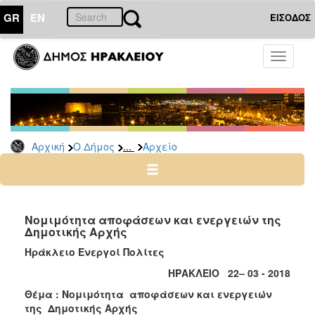
GR
EN
ΕΙΣΟΔΟΣ
Ο
Toggle
ΔΗΜΟΣ
navigati
Δημοτικές
Παρατάξεις
Αρχείο
...
Αρχική
Ο Δήμος
Αρχείο
Ο
ΤΟΠΟΣ
ΜΑΣ
Νομιμότητα αποφάσεων και ενεργειών της
Δημοτικής Αρχής
ΠΟΛΙΤΙΣΜΟΣ
Ηράκλειο Ενεργοί Πολίτες
ΗΡΑΚΛΕΙΟ 22– 03 - 2018
ΑΝΘΕΚΤΙΚΗ
ΠΟΛΗ
Θέμα : Νομιμότητα αποφάσεων και ενεργειών
της Δημοτικής Αρχής