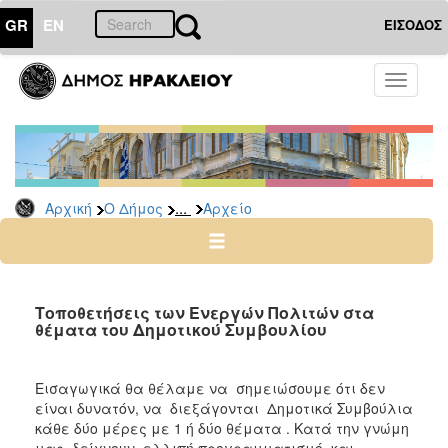
GR
EN
ΕΙΣΟΔΟΣ
Ο
Toggle
ΔΗΜΟΣ
navigati
Δημοτικές
Παρατάξεις
Αρχείο
...
Αρχική
Ο Δήμος
Αρχείο
Ο
ΤΟΠΟΣ
ΜΑΣ
Τοποθετήσεις των Ενεργών Πολιτών στα
θέματα του Δημοτικού Συμβουλίου
ΠΟΛΙΤΙΣΜΟΣ
Εισαγωγικά θα θέλαμε να σημειώσουμε ότι δεν
ΑΝΘΕΚΤΙΚΗ
είναι δυνατόν, να διεξάγονται Δημοτικά Συμβούλια
ΠΟΛΗ
κάθε δύο μέρες με 1 ή δύο θέματα . Κατά την γνώμη
μας δείχνουν ελλιπή προγραμματισμό και