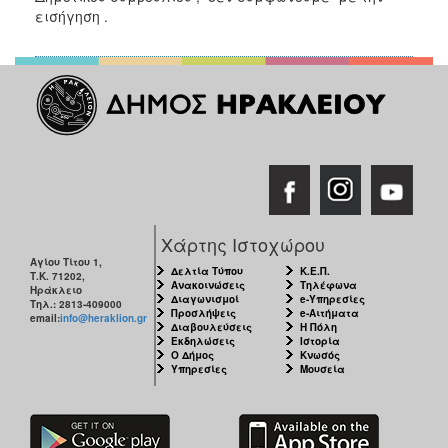
εισήγηση .
Χάρτης Ιστοχώρου
Αγίου Τίτου 1,
Δελτία Τύπου
Κ.Ε.Π.
Τ.Κ. 71202,
Ανακοινώσεις
Τηλέφωνα
Ηράκλειο
Διαγωνισμοί
e-Υπηρεσίες
Τηλ.: 2813-409000
Προσλήψεις
e-Αιτήματα
email:
info@heraklion.gr
Διαβουλεύσεις
Η Πόλη
Εκδηλώσεις
Ιστορία
Ο Δήμος
Κνωσός
Υπηρεσίες
Μουσεία