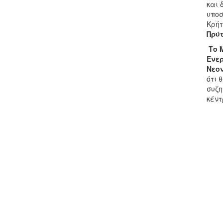
και 
υποσ
Κρήτ
Πρύτ
Το 
Ενε
Νεο
ότι 
συζη
κέντ