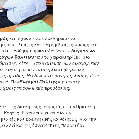
ερός
και έχουν ένα ολοκληρωμένο
ιμέρους λύσεις και παρεμβάσεις μικρές και
πόλη. Δόθηκε η ευκαιρία στον κ
Λυγερό να
εργών Πολιτών
που το χαρακτηρίζει μια
όμαστε, είπε, αποταμίευση των οικονομικών
 έργα για την τρίτη ηλικία (δημοτικό
ίς ομάδες. Να δίνονται μόνιμες λύσεις στις
ιακά.
Οι «Ενεργοί Πολίτες»
είμαστε
ο χωρίς προσωπικές
προσδοκίες
.
αν τις διοικητικές υπηρεσίες, τον Πρύτανη
υ Κρήτης. Είχαν την ευκαιρία να
ιακής και ερευνητικής κοινότητας για την
 αλλά και τις δυνατότητες περαιτέρω