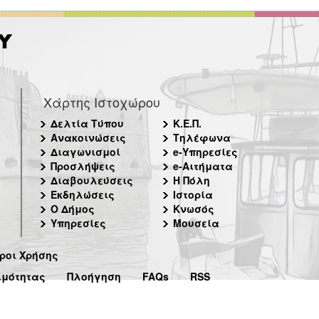
Χάρτης Ιστοχώρου
Δελτία Τύπου
Κ.Ε.Π.
Ανακοινώσεις
Τηλέφωνα
Διαγωνισμοί
e-Υπηρεσίες
Προσλήψεις
e-Αιτήματα
Διαβουλεύσεις
Η Πόλη
Εκδηλώσεις
Ιστορία
Ο Δήμος
Κνωσός
Υπηρεσίες
Μουσεία
ροι Χρήσης
ιμότητας
Πλοήγηση
FAQs
RSS