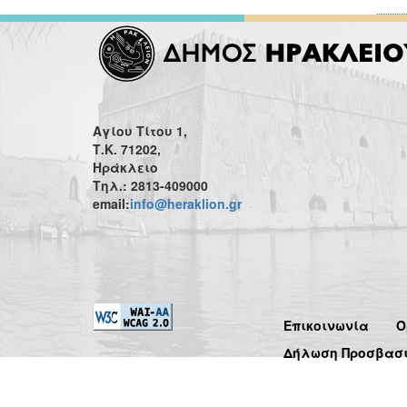
Αγίου Τίτου 1,
Τ.Κ. 71202,
Ηράκλειο
Τηλ.: 2813-409000
email:
info@heraklion.gr
Επικοινωνία
Ό
Δήλωση Προσβασ