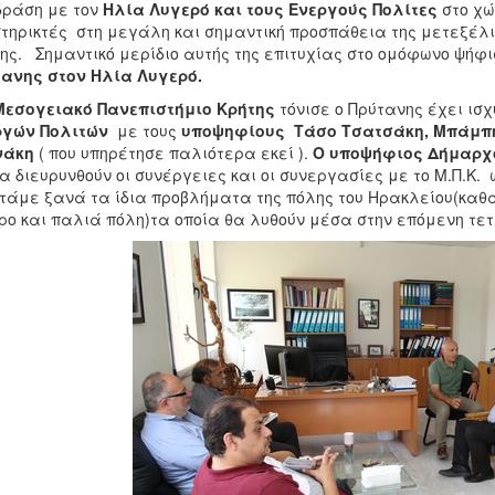
δράση με τον
Ηλία Λυγερό και τους Ενεργούς Πολίτες
στο χώ
τηρικτές στη μεγάλη και σημαντική προσπάθεια της μετεξέλι
ης. Σημαντικό μερίδιο αυτής της επιτυχίας στο ομόφωνο ψήφ
ανης στον Ηλία Λυγερό.
Μεσογειακό Πανεπιστήμιο Κρήτης
τόνισε ο Πρύτανης
έχει ισ
ργών Πολιτών
με τους
υποψηφίους Τάσο Τσατσάκη, Μπάμπη
νάκη
( που υπηρέτησε παλιότερα εκεί ).
Ο υποψήφιος Δήμαρχ
θα διευρυνθούν οι συνέργειες και οι συνεργασίες με το Μ.Π.Κ.
τάμε ξανά τα ίδια προβλήματα της πόλης του Ηρακλείου(καθαρ
ρο και παλιά πόλη)τα οποία θα λυθούν μέσα στην επόμενη τε