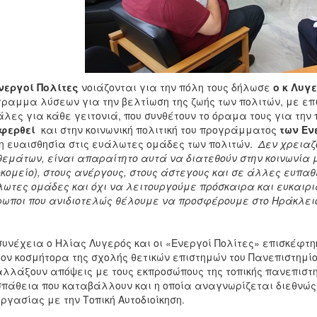
νεργοί Πολίτες
νοιάζονται για την πόλη τους δήλωσε
ο κ Λυγ
ραμμα λύσεων για την βελτίωση της ζωής των πολιτών, με επ
λες για κάθε γειτονιά, που συνθέτουν το όραμα τους για την 
φερθεί
και στην κοινωνική πολιτική του προγράμματος
των Εν
 ευαισθησία στις ευάλωτες ομάδες των πολιτών.
Δεν χρειαζ
εμάτων, είναι απαραίτητο αυτά να διατεθούν στην κοινωνία με
κομείο), στους ανέργους, στους άστεγους και σε άλλες ευπαθε
ωτες ομάδες και όχι να λειτουργούμε πρόσκαιρα και ευκαιρ
ωποι που ανιδιοτελώς θέλουμε να προσφέρουμε στο Ηράκλει
συνέχεια ο Ηλίας Λυγερός και οι «Ενεργοί Πολίτες» επισκέφτηκ
τον κοσμήτορα της σχολής θετικών επιστημών του Πανεπιστημίο
λλάξουν απόψεις με τους εκπροσώπους της τοπικής πανεπιστημ
πάθεια που καταβάλλουν και η οποία αναγνωρίζεται διεθνώς,
ργασίας με την Τοπική Αυτοδιοίκηση.