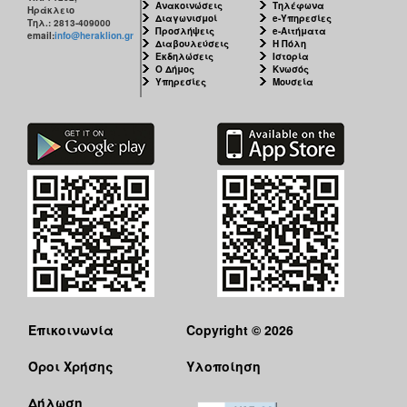
Ανακοινώσεις
Τηλέφωνα
Ηράκλειο
Διαγωνισμοί
e-Υπηρεσίες
Τηλ.: 2813-409000
Προσλήψεις
e-Αιτήματα
email:
info@heraklion.gr
Διαβουλεύσεις
Η Πόλη
Εκδηλώσεις
Ιστορία
Ο Δήμος
Κνωσός
Υπηρεσίες
Μουσεία
Επικοινωνία
Copyright © 2026
Όροι Χρήσης
Υλοποίηση
Δήλωση