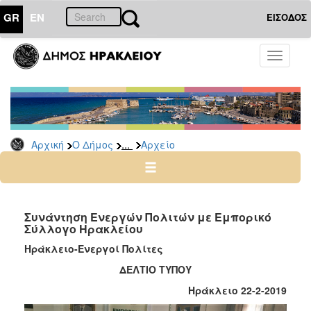
GR
EN
ΕΙΣΟΔΟΣ
Ο
Toggle
ΔΗΜΟΣ
navigati
Δημοτικές
Παρατάξεις
Αρχείο
...
Αρχική
Ο Δήμος
Αρχείο
Ο
ΤΟΠΟΣ
ΜΑΣ
Συνάντηση Ενεργών Πολιτών με Εμπορικό
Σύλλογο Ηρακλείου
ΠΟΛΙΤΙΣΜΟΣ
Ηράκλειο-Ενεργοί Πολίτες
ΔΕΛΤΙΟ ΤΥΠΟΥ
ΑΝΘΕΚΤΙΚΗ
ΠΟΛΗ
Ηράκλειο 22-2-2019