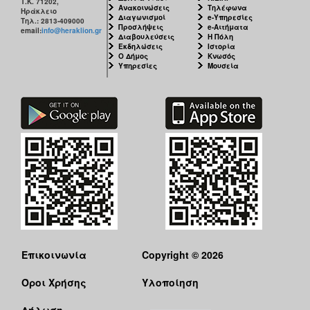
Τ.Κ. 71202,
Ανακοινώσεις
Τηλέφωνα
Ηράκλειο
Διαγωνισμοί
e-Υπηρεσίες
Τηλ.: 2813-409000
Προσλήψεις
e-Αιτήματα
email:
info@heraklion.gr
Διαβουλεύσεις
Η Πόλη
Εκδηλώσεις
Ιστορία
Ο Δήμος
Κνωσός
Υπηρεσίες
Μουσεία
Επικοινωνία
Copyright © 2026
Όροι Χρήσης
Υλοποίηση
Δήλωση