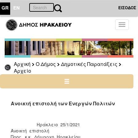
GR
EN
ΕΙΣΟΔΟΣ
Ο
Toggle
ΔΗΜΟΣ
navigati
Δημοτικές
Παρατάξεις
Αρχείο
Αρχική
Ο Δήμος
Δημοτικές Παρατάξεις
Αρχείο
Ο
ΤΟΠΟΣ
ΜΑΣ
Ανοικτή επιστολή των Ενεργών Πολιτών
ΠΟΛΙΤΙΣΜΟΣ
ΑΝΘΕΚΤΙΚΗ
Ηράκλειο 25/1/2021
ΠΟΛΗ
Ανοικτή επιστολή
Προς κ.κ. Δήμαρχο Ηρακλείου