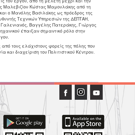
 του έργου, από τη μελέτη μέχρι και την
χος Μαλεβιζίου Κώστας Μαμουλάκης από τη
 και ο Μανόλης Βασιλάκης ως πρόεδρος της
υθυντής Τεχνικών Υπηρεσιών της ΔΕΠΤΑΗ,
 Γαλενιανός, Βαγγέλης Πατεράκης, Γιώργος
μηχανικού έπαιξαν σημαντικό ρόλο στην
γου.
 από τους ελάχιστους φορείς της πόλης που
α και διαχείριση του Πολιτιστικού Κέντρου.