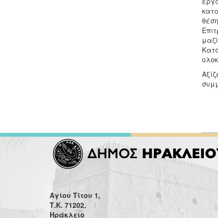
εργα
κατα
θέση
Επιτ
μαζί
Κατσ
ολοκ
Αξίζ
συμμ
Αγίου Τίτου 1,
Τ.Κ. 71202,
Ηράκλειο