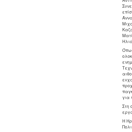
Αντι
Συνε
επίσ
Άννα
Μιχά
Καζα
Ματζ
Ηλιά
Όπως
ολοκ
ενημ
Τεχν
αιθο
ευχά
προχ
παγκ
για 
Στη 
εργα
Η Ηρ
Πολι