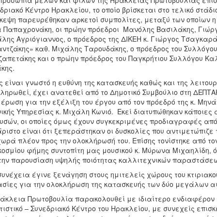
προσωπία μελών και φίλων της Ηράκλειας Πρωτοβουλίας επισ
δριακό Κέντρο Ηρακλείου, το οποίο βρίσκεται στο τελικό στάδι
κεψη παρευρέθηκαν αρκετοί συμπολίτες, μεταξύ των οποίων η
 Παπαχρονάκη, οι πρώην πρόεδροι Μανόλης Βασιλάκης, Γιώργ
λης Αγριόγιαννος, ο πρόεδρος της ΔΙΚΕΗ κ. Γιώργος Τσαγκαράκ
ντζάκης» καθ. Μιχάλης Ταρουδάκης, ο πρόεδρος του Συλλόγου 
απετάκης και ο πρώην πρόεδρος του Παγκρήτιου Συλλόγου Καλλ
κης.
 είναι γνωστό η ευθύνη της κατασκευής καθώς και της λειτο
ληρωθεί, έχει ανατεθεί από το Δημοτικό Συμβούλιο στη ΔΕΠΤΑ
έρωση για την εξέλιξη του έργου από τον πρόεδρό της κ. Μην
ικής Υπηρεσίας κ. Μιχάλη Κωνιό. Εκεί διατυπώθηκαν κάποιες 
υσών, οι οποίες όμως έχουν συγκεκριμένες προδιαγραφές από 
ριστο είναι ότι ξεπεράστηκαν οι δυσκολίες που αντιμετώπιζε
ωρά πλέον προς την ολοκλήρωσή του. Επίσης τονίστηκε από το
οσμίου φήμης συντοπίτη μας μουσικού κ. Μύρωνα Μιχαηλίδη,
την παρουσίαση υψηλής ποιότητας καλλιτεχνικών παραστάσεω
συνέχεια έγινε ξενάγηση στους ημιτελείς χώρους του κτιριακο
σίες για την ολοκλήρωση της κατασκευής των δύο μεγάλων α
άκλεια Πρωτοβουλία παρακολουθεί με ιδιαίτερο ενδιαφέρον 
τιστικό – Συνεδριακό Κέντρο του Ηρακλείου, με συνεχείς επισ