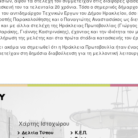
σιών, αφού τα στελέχη του συμμετείχαν στις διάφορες φάσεις
σκευή του τα τελευταία 20 χρόνια. Τόσο ο σημερινός δήμαρ
 του αντιδημάρχου Τεχνικών Έργων του Δήμου Ηρακλείου, όσο
ροπής Παρακολούθησης και ο Παναγιώτης Αναστασάκος ως διε
 και με άλλα στελέχη της Ηράκλειας Πρωτοβουλίας (Γιώργος
αράκης, Γιάννης Καστρινάκης), έχοντας και την ιδιότητα του 
λήρωση της μελέτης και στα πρώτα στάδια κατασκευής του έρ
ει ακόμα να σημειωθεί ότι η Ηράκλεια Πρωτοβουλία ήταν ένας
ετείχαν στη δημόσια διαβούλευση για τη μελλοντική λειτουργί
Χάρτης Ιστοχώρου
Δελτία Τύπου
Κ.Ε.Π.