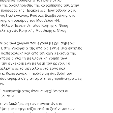
κέφθηκε πρόσφατα το Πολιτιστικό
ο της ολοκλήρωσης της κατασκευής του. Στην
 πρόεδρος της Ηράκλειας Πρωτοβουλίας κ.
ος Γαλενιανός, Κώστας Βαρβεράκης, ο κ.
ης, ο πρόεδρος του Μουσείου «Ν.
Φίλων Πανεπιστημίου Κρήτης κ. Νίκος
ιτεχνών Κρητικής Μουσικής κ. Νίκος
υργίας των χώρων που έχουν μέχρι σήμερα
Η, στα γραφεία της οποίας έγινε μια εκτενής
ά Καπετανάκη και από τον αρχιτέκτονα της
απόψεις για τη μελλοντική χρήση των
την εγκεκριμένη μελέτη του έργου. Το
 τελευταία το μεγάλο αυτό έργο και
ν κ. Καπετανάκη η πολύτιμη συμβολή του
 όσον αφορά στις απαραίτητες προδιαγραφές
ν.
ύ συγκροτήματος όπου συνεχίζονται οι
ιθουσών.
την ολοκλήρωση των εργασιών στο
κέψεις στο εργοτάξιο από το ξεκίνημα των