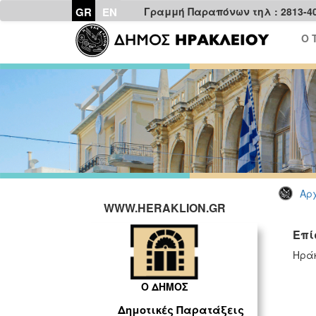
GR
EN
Γραμμή Παραπόνων τηλ : 2813-4
Ο 
Αρχ
WWW.HERAKLION.GR
Επί
Ηρά
Ο ΔΗΜΟΣ
Δημοτικές Παρατάξεις