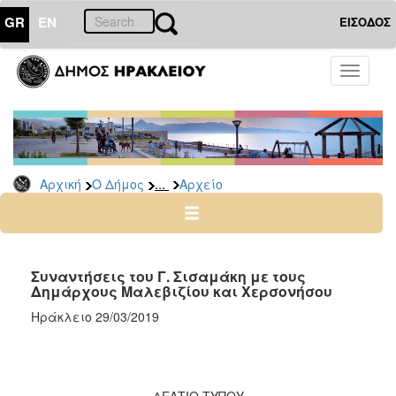
GR
EN
ΕΙΣΟΔΟΣ
Ο
Toggle
ΔΗΜΟΣ
navigati
Δημοτικές
Παρατάξεις
Αρχείο
...
Αρχική
Ο Δήμος
Αρχείο
Ο
ΤΟΠΟΣ
ΜΑΣ
Συναντήσεις του Γ. Σισαμάκη με τους
Δημάρχους Μαλεβιζίου και Χερσονήσου
ΠΟΛΙΤΙΣΜΟΣ
Ηράκλειο 29/03/2019
ΑΝΘΕΚΤΙΚΗ
ΠΟΛΗ
ΔΕΛΤΙΟ ΤΥΠΟΥ