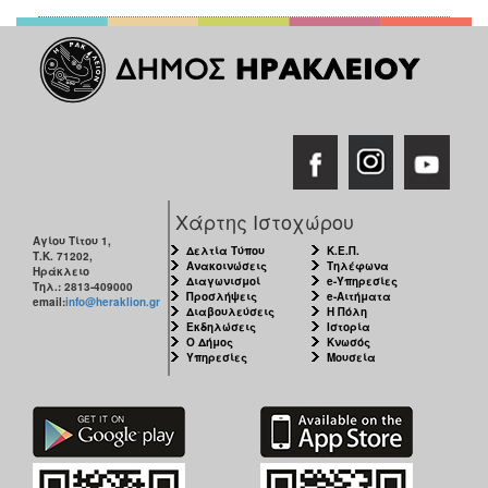
Χάρτης Ιστοχώρου
Αγίου Τίτου 1,
Δελτία Τύπου
Κ.Ε.Π.
Τ.Κ. 71202,
Ανακοινώσεις
Τηλέφωνα
Ηράκλειο
Διαγωνισμοί
e-Υπηρεσίες
Τηλ.: 2813-409000
Προσλήψεις
e-Αιτήματα
email:
info@heraklion.gr
Διαβουλεύσεις
Η Πόλη
Εκδηλώσεις
Ιστορία
Ο Δήμος
Κνωσός
Υπηρεσίες
Μουσεία